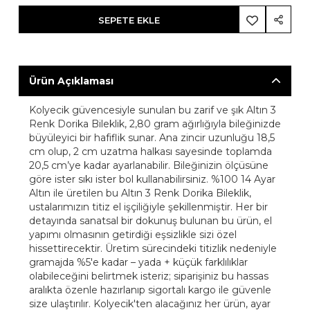
SEPETE EKLE
Ürün Açıklaması
Kolyecik güvencesiyle sunulan bu zarif ve şık Altın 3
Renk Dorika Bileklik, 2,80 gram ağırlığıyla bileğinizde
büyüleyici bir hafiflik sunar. Ana zincir uzunluğu 18,5
cm olup, 2 cm uzatma halkası sayesinde toplamda
20,5 cm’ye kadar ayarlanabilir. Bileğinizin ölçüsüne
göre ister sıkı ister bol kullanabilirsiniz. %100 14 Ayar
Altın ile üretilen bu Altın 3 Renk Dorika Bileklik,
ustalarımızın titiz el işçiliğiyle şekillenmiştir. Her bir
detayında sanatsal bir dokunuş bulunan bu ürün, el
yapımı olmasının getirdiği eşsizlikle sizi özel
hissettirecektir. Üretim sürecindeki titizlik nedeniyle
gramajda %5'e kadar – yada + küçük farklılıklar
olabileceğini belirtmek isteriz; siparişiniz bu hassas
aralıkta özenle hazırlanıp sigortalı kargo ile güvenle
size ulaştırılır. Kolyecik'ten alacağınız her ürün, ayar