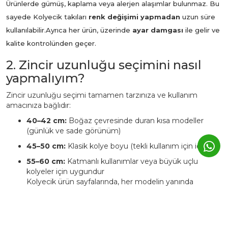
Ürünlerde gümüş, kaplama veya alerjen alaşımlar bulunmaz. Bu
sayede Kolyecik takıları
renk değişimi yapmadan
uzun süre
kullanılabilir.
Ayrıca her ürün, üzerinde
ayar damgası
ile gelir ve
kalite kontrolünden geçer.
2. Zincir uzunluğu seçimini nasıl
yapmalıyım?
Zincir uzunluğu seçimi tamamen tarzınıza ve kullanım
amacınıza bağlıdır:
40–42 cm:
Boğaz çevresinde duran kısa modeller
(günlük ve sade görünüm)
45–50 cm:
Klasik kolye boyu (tekli kullanım için ideal)
55–60 cm:
Katmanlı kullanımlar veya büyük uçlu
kolyeler için uygundur
Kolyecik ürün sayfalarında, her modelin yanında
önerilen uzunluk
bilgisi yer alır. Ekstra zincir talebinizi
Whatsapp iletişim hattımızdan iletebilirsiniz. Bu
durumda ürüne ait fiyat değişkenlik
gösterebilmektedir.