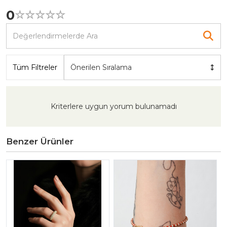
0
☆
★
☆
★
☆
★
☆
★
☆
★
Tüm Filtreler
Önerilen Sıralama
Kriterlere uygun yorum bulunamadı
Benzer Ürünler