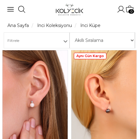
Hesabı
Sep
0
Ana Sayfa
İnci Koleksiyonu
İnci Küpe
Filtrele
Aynı Gün Kargo