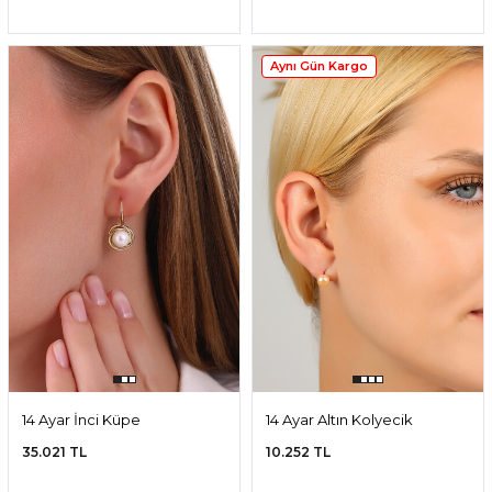
Aynı Gün Kargo
14 Ayar İnci Küpe
14 Ayar Altın Kolyecik
İstiridye Doğal İnci Küpe
35.021 TL
10.252 TL