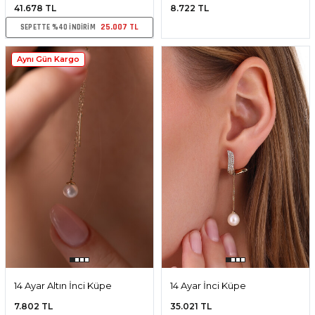
Doğal İnci Mini Küpe
41.678 TL
8.722 TL
25.007 TL
SEPETTE %40 INDIRIM
Aynı Gün Kargo
14 Ayar Altın İnci Küpe
14 Ayar İnci Küpe
7.802 TL
35.021 TL