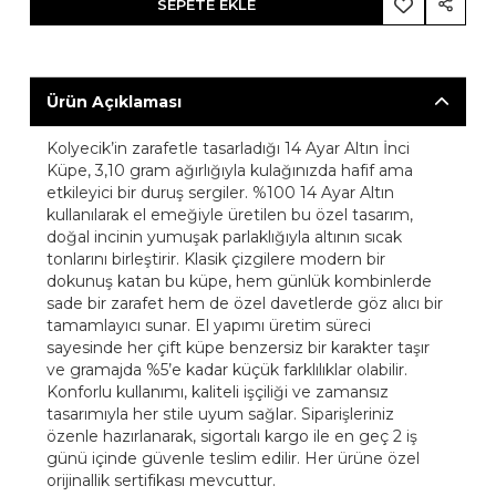
SEPETE EKLE
Ürün Açıklaması
Kolyecik’in zarafetle tasarladığı 14 Ayar Altın İnci
Küpe, 3,10 gram ağırlığıyla kulağınızda hafif ama
etkileyici bir duruş sergiler. %100 14 Ayar Altın
kullanılarak el emeğiyle üretilen bu özel tasarım,
doğal incinin yumuşak parlaklığıyla altının sıcak
tonlarını birleştirir. Klasik çizgilere modern bir
dokunuş katan bu küpe, hem günlük kombinlerde
sade bir zarafet hem de özel davetlerde göz alıcı bir
tamamlayıcı sunar. El yapımı üretim süreci
sayesinde her çift küpe benzersiz bir karakter taşır
ve gramajda %5’e kadar küçük farklılıklar olabilir.
Konforlu kullanımı, kaliteli işçiliği ve zamansız
tasarımıyla her stile uyum sağlar. Siparişleriniz
özenle hazırlanarak, sigortalı kargo ile en geç 2 iş
günü içinde güvenle teslim edilir. Her ürüne özel
orijinallik sertifikası mevcuttur.