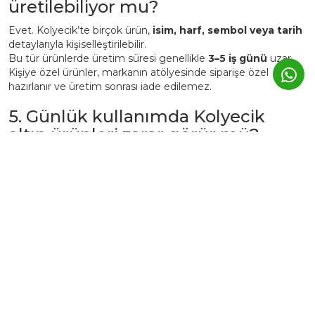
üretilebiliyor mu?
Evet. Kolyecik’te birçok ürün,
isim, harf, sembol veya tarih
detaylarıyla kişiselleştirilebilir.
Bu tür ürünlerde üretim süresi genellikle
3–5 iş günü
uzar.
Kişiye özel ürünler, markanın atölyesinde siparişe özel
hazırlanır ve üretim sonrası iade edilemez.
5. Günlük kullanımda Kolyecik
altın ürünleri zarar görür mü?
Kolyecik ürünleri
günlük kullanıma uygundur
, ancak altın
yapısı gereği yumuşak bir metaldir.
Bu nedenle:
Parfüm, krem ve deterjan gibi kimyasallardan uzak
tutulmalıdır.
Spor, duş, havuz veya deniz öncesi çıkarılması önerilir.
Kullanım sonrası yumuşak bir bezle silinerek kutusunda
saklanmalıdır.
Bu şekilde ürünler yıllarca ilk günkü parlaklığını korur.
Ürünlerimize ait ömür bayı ücretsiz bakım-onarım