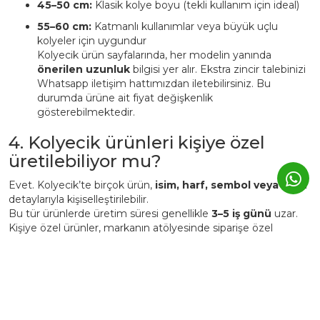
45–50 cm:
Klasik kolye boyu (tekli kullanım için ideal)
55–60 cm:
Katmanlı kullanımlar veya büyük uçlu
kolyeler için uygundur
Kolyecik ürün sayfalarında, her modelin yanında
önerilen uzunluk
bilgisi yer alır. Ekstra zincir talebinizi
Whatsapp iletişim hattımızdan iletebilirsiniz. Bu
durumda ürüne ait fiyat değişkenlik
gösterebilmektedir.
4. Kolyecik ürünleri kişiye özel
üretilebiliyor mu?
Evet. Kolyecik’te birçok ürün,
isim, harf, sembol veya tarih
detaylarıyla kişiselleştirilebilir.
Bu tür ürünlerde üretim süresi genellikle
3–5 iş günü
uzar.
Kişiye özel ürünler, markanın atölyesinde siparişe özel
hazırlanır ve üretim sonrası iade edilemez.
5. Günlük kullanımda Kolyecik
altın ürünleri zarar görür mü?
Kolyecik ürünleri
günlük kullanıma uygundur
, ancak altın