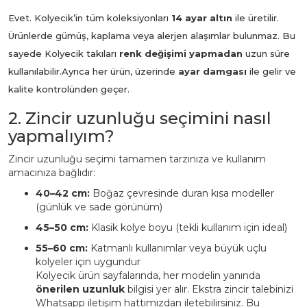
Evet. Kolyecik’in tüm koleksiyonları
14 ayar altın
ile üretilir.
Ürünlerde gümüş, kaplama veya alerjen alaşımlar bulunmaz. Bu
sayede Kolyecik takıları
renk değişimi yapmadan
uzun süre
kullanılabilir.
Ayrıca her ürün, üzerinde
ayar damgası
ile gelir ve
kalite kontrolünden geçer.
2. Zincir uzunluğu seçimini nasıl
yapmalıyım?
Zincir uzunluğu seçimi tamamen tarzınıza ve kullanım
amacınıza bağlıdır:
40–42 cm:
Boğaz çevresinde duran kısa modeller
(günlük ve sade görünüm)
45–50 cm:
Klasik kolye boyu (tekli kullanım için ideal)
55–60 cm:
Katmanlı kullanımlar veya büyük uçlu
kolyeler için uygundur
Kolyecik ürün sayfalarında, her modelin yanında
önerilen uzunluk
bilgisi yer alır. Ekstra zincir talebinizi
Whatsapp iletişim hattımızdan iletebilirsiniz. Bu