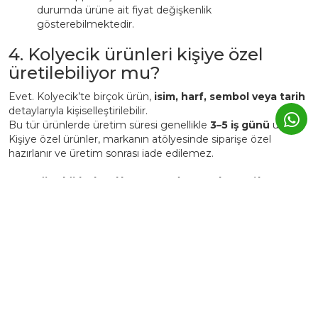
durumda ürüne ait fiyat değişkenlik
gösterebilmektedir.
4. Kolyecik ürünleri kişiye özel
üretilebiliyor mu?
Evet. Kolyecik’te birçok ürün,
isim, harf, sembol veya tarih
detaylarıyla kişiselleştirilebilir.
Bu tür ürünlerde üretim süresi genellikle
3–5 iş günü
uzar.
Kişiye özel ürünler, markanın atölyesinde siparişe özel
hazırlanır ve üretim sonrası iade edilemez.
5. Günlük kullanımda Kolyecik
altın ürünleri zarar görür mü?
Kolyecik ürünleri
günlük kullanıma uygundur
, ancak altın
yapısı gereği yumuşak bir metaldir.
Bu nedenle:
Parfüm, krem ve deterjan gibi kimyasallardan uzak
tutulmalıdır.
Spor, duş, havuz veya deniz öncesi çıkarılması önerilir.