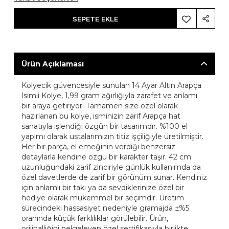
SEPETE EKLE
Ürün Açıklaması
Kolyecik güvencesiyle sunulan 14 Ayar Altın Arapça
İsimli Kolye, 1,99 gram ağırlığıyla zarafet ve anlamı
bir araya getiriyor. Tamamen size özel olarak
hazırlanan bu kolye, isminizin zarif Arapça hat
sanatıyla işlendiği özgün bir tasarımdır. %100 el
yapımı olarak ustalarımızın titiz işçiliğiyle üretilmiştir.
Her bir parça, el emeğinin verdiği benzersiz
detaylarla kendine özgü bir karakter taşır. 42 cm
uzunluğundaki zarif zinciriyle günlük kullanımda da
özel davetlerde de zarif bir görünüm sunar. Kendiniz
için anlamlı bir takı ya da sevdiklerinize özel bir
hediye olarak mükemmel bir seçimdir. Üretim
sürecindeki hassasiyet nedeniyle gramajda ±%5
oranında küçük farklılıklar görülebilir. Ürün,
orijinalliğini belgeleyen özel sertifikasıyla birlikte