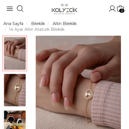
Hesabı
Sep
0
Ana Sayfa
Bileklik
Altın Bileklik
14 Ayar Altın Atatürk Bileklik