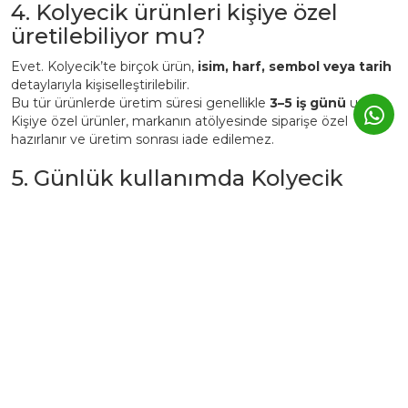
4. Kolyecik ürünleri kişiye özel
üretilebiliyor mu?
Evet. Kolyecik’te birçok ürün,
isim, harf, sembol veya tarih
detaylarıyla kişiselleştirilebilir.
Bu tür ürünlerde üretim süresi genellikle
3–5 iş günü
uzar.
Kişiye özel ürünler, markanın atölyesinde siparişe özel
hazırlanır ve üretim sonrası iade edilemez.
5. Günlük kullanımda Kolyecik
altın ürünleri zarar görür mü?
Kolyecik ürünleri
günlük kullanıma uygundur
, ancak altın
yapısı gereği yumuşak bir metaldir.
Bu nedenle:
Parfüm, krem ve deterjan gibi kimyasallardan uzak
tutulmalıdır.
Spor, duş, havuz veya deniz öncesi çıkarılması önerilir.
Kullanım sonrası yumuşak bir bezle silinerek kutusunda
saklanmalıdır.
Bu şekilde ürünler yıllarca ilk günkü parlaklığını korur.