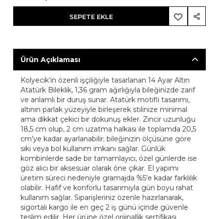
SEPETE EKLE
Ürün Açıklaması
Kolyecik’in özenli işçiliğiyle tasarlanan 14 Ayar Altın
Atatürk Bileklik, 1,36 gram ağırlığıyla bileğinizde zarif
ve anlamlı bir duruş sunar. Atatürk motifli tasarımı,
altının parlak yüzeyiyle birleşerek stilinize minimal
ama dikkat çekici bir dokunuş ekler. Zincir uzunluğu
18,5 cm olup, 2 cm uzatma halkası ile toplamda 20,5
cm’ye kadar ayarlanabilir; bileğinizin ölçüsüne göre
sıkı veya bol kullanım imkanı sağlar. Günlük
kombinlerde sade bir tamamlayıcı, özel günlerde ise
göz alıcı bir aksesuar olarak öne çıkar. El yapımı
üretim süreci nedeniyle gramajda %5’e kadar farklılık
olabilir. Hafif ve konforlu tasarımıyla gün boyu rahat
kullanım sağlar. Siparişleriniz özenle hazırlanarak,
sigortalı kargo ile en geç 2 iş günü içinde güvenle
teslim edilir. Her ürüne özel orijinallik sertifikası