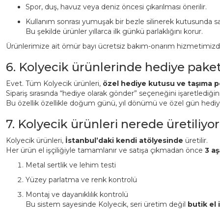
Spor, duş, havuz veya deniz öncesi çıkarılması önerilir.
Kullanım sonrası yumuşak bir bezle silinerek kutusunda sa
Bu şekilde ürünler yıllarca ilk günkü parlaklığını korur.
Ürünlerimize ait ömür bayı ücretsiz bakım-onarım hizmetimizden 
6. Kolyecik ürünlerinde hediye pake
Evet. Tüm Kolyecik ürünleri,
özel hediye kutusu ve taşıma p
Sipariş sırasında “hediye olarak gönder” seçeneğini işaretlediği
Bu özellik özellikle doğum günü, yıl dönümü ve özel gün hediyeler
7. Kolyecik ürünleri nerede üretiliyor
Kolyecik ürünleri,
İstanbul’daki kendi atölyesinde
üretilir.
Her ürün el işçiliğiyle tamamlanır ve satışa çıkmadan önce
3 aş
Metal sertlik ve lehim testi
Yüzey parlatma ve renk kontrolü
Montaj ve dayanıklılık kontrolü
Bu sistem sayesinde Kolyecik, seri üretim değil
butik el i