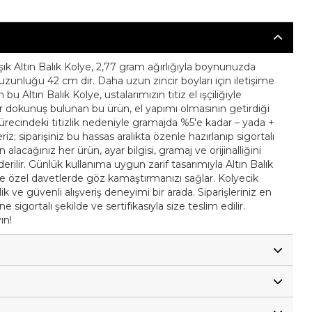
ık Altın Balık Kolye, 2,77 gram ağırlığıyla boynunuzda
t uzunluğu 42 cm dir. Daha uzun zincir boyları için iletişime
 bu Altın Balık Kolye, ustalarımızın titiz el işçiliğiyle
bir dokunuş bulunan bu ürün, el yapımı olmasının getirdiği
m sürecindeki titizlik nedeniyle gramajda %5'e kadar – yada +
riz; siparişiniz bu hassas aralıkta özenle hazırlanıp sigortalı
n alacağınız her ürün, ayar bilgisi, gramaj ve orijinalliğini
nderilir. Günlük kullanıma uygun zarif tasarımıyla Altın Balık
e özel davetlerde göz kamaştırmanızı sağlar. Kolyecik
lik ve güvenli alışveriş deneyimi bir arada. Siparişleriniz en
 sigortalı şekilde ve sertifikasıyla size teslim edilir.
ın!