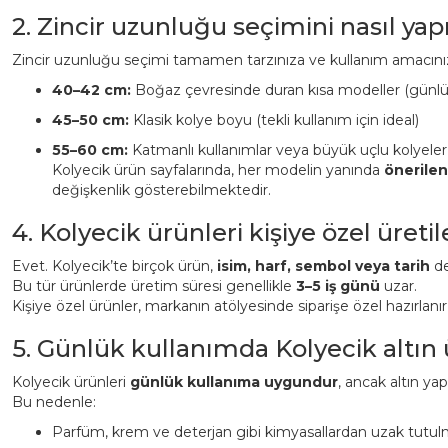
2. Zincir uzunluğu seçimini nasıl ya
Zincir uzunluğu seçimi tamamen tarzınıza ve kullanım amacınız
40–42 cm:
Boğaz çevresinde duran kısa modeller (günl
45–50 cm:
Klasik kolye boyu (tekli kullanım için ideal)
55–60 cm:
Katmanlı kullanımlar veya büyük uçlu kolyeler
Kolyecik ürün sayfalarında, her modelin yanında
önerile
değişkenlik gösterebilmektedir.
4. Kolyecik ürünleri kişiye özel üreti
Evet. Kolyecik’te birçok ürün,
isim, harf, sembol veya tarih
det
Bu tür ürünlerde üretim süresi genellikle
3–5 iş günü
uzar.
Kişiye özel ürünler, markanın atölyesinde siparişe özel hazırlanı
5. Günlük kullanımda Kolyecik altın
Kolyecik ürünleri
günlük kullanıma uygundur
, ancak altın ya
Bu nedenle:
Parfüm, krem ve deterjan gibi kimyasallardan uzak tutulm