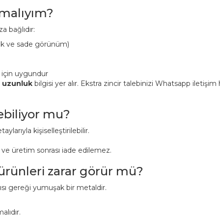
pmalıyım?
a bağlıdır:
ük ve sade görünüm)
 için uygundur
n uzunluk
bilgisi yer alır. Ekstra zincir talebinizi Whatsapp iletişi
lebiliyor mu?
aylarıyla kişiselleştirilebilir.
r ve üretim sonrası iade edilemez.
 ürünleri zarar görür mü?
pısı gereği yumuşak bir metaldir.
alıdır.