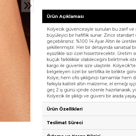
Ürün Açıklaması
Kolyecik güvencesiyle sunulan bu zarif ve ş
büyüleyici bir hafiflik sunar. Zincir standar
geçebilirsiniz. %100 14 Ayar Altın ile üretilen
şekillenmiştir. Her bir detayında sanatsal 
eşsizlikle sizi özel hissettirecektir. Üreti
küçük farklılıklar olabileceğini belirtmek iste
kargo ile güvenle size ulaştırılır. Kolyecik'te
belgeleyen özel bir sertifika ile birlikte gö
Kolye, hem ofis şıklığınızı tamamlar hem d
farkıyla kaliteli altın malzeme, el emeği işçi
geç 2 iş günü içinde özenle hazırlanarak, yine
Kolyecik ile şıklığı ve güveni bir arada yaşay
Ürün Özellikleri
Teslimat Süreci