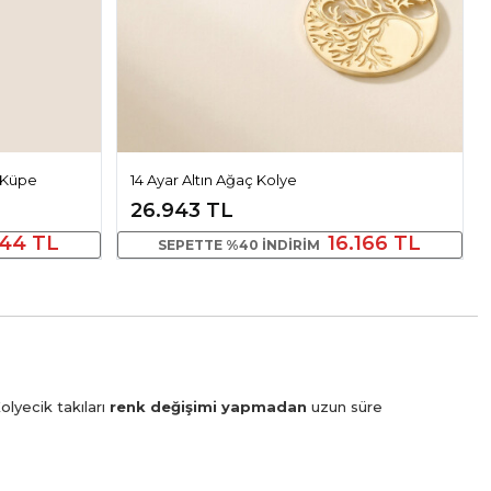
 Küpe
14 Ayar Altın Ağaç Kolye
26.943 TL
744 TL
16.166 TL
SEPETTE %40 INDIRIM
olyecik takıları
renk değişimi yapmadan
uzun süre