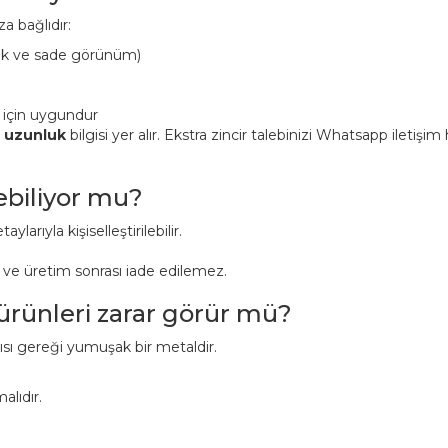
a bağlıdır:
ük ve sade görünüm)
 için uygundur
n uzunluk
bilgisi yer alır. Ekstra zincir talebinizi Whatsapp iletişi
lebiliyor mu?
aylarıyla kişiselleştirilebilir.
r ve üretim sonrası iade edilemez.
 ürünleri zarar görür mü?
pısı gereği yumuşak bir metaldir.
alıdır.