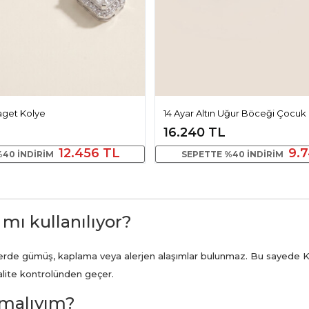
Baget Kolye
14 Ayar Altın Uğur Böceği Çocuk
16.240 TL
12.456 TL
9.
%40 INDIRIM
SEPETTE %40 INDIRIM
 mı kullanılıyor?
ünlerde gümüş, kaplama veya alerjen alaşımlar bulunmaz. Bu sayede K
kalite kontrolünden geçer.
pmalıyım?