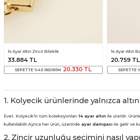
14 Ayar Altın Zincir Bileklik
14 Ayar Altın 
33.884 TL
20.759 TL
20.330 TL
SEPETTE %40 INDIRIM
SEPETTE 
1. Kolyecik ürünlerinde yalnızca altın
Evet. Kolyecik’in tüm koleksiyonları
14 ayar altın
ile üretilir. Ür
kullanılabilir.
Ayrıca her ürün, üzerinde
ayar damgası
ile gelir ve 
2. Zincir uzunluğu seçimini nasıl ya