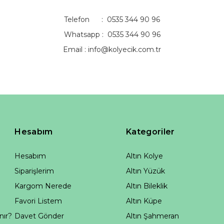
Telefon : 0535 344 90 96
Whatsapp : 0535 344 90 96
Email :
info@kolyecik.com.tr
Hesabım
Kategoriler
Hesabım
Altın Kolye
Siparişlerim
Altın Yüzük
Kargom Nerede
Altın Bileklik
Favori Listem
Altın Küpe
nır?
Davet Gönder
Altın Şahmeran