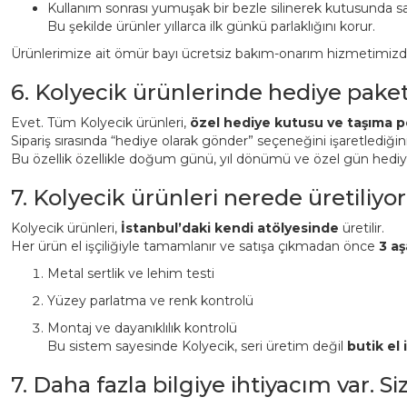
Kullanım sonrası yumuşak bir bezle silinerek kutusunda sa
Bu şekilde ürünler yıllarca ilk günkü parlaklığını korur.
Ürünlerimize ait ömür bayı ücretsiz bakım-onarım hizmetimizden 
6. Kolyecik ürünlerinde hediye pake
Evet. Tüm Kolyecik ürünleri,
özel hediye kutusu ve taşıma p
Sipariş sırasında “hediye olarak gönder” seçeneğini işaretlediği
Bu özellik özellikle doğum günü, yıl dönümü ve özel gün hediyeler
7. Kolyecik ürünleri nerede üretiliyor
Kolyecik ürünleri,
İstanbul’daki kendi atölyesinde
üretilir.
Her ürün el işçiliğiyle tamamlanır ve satışa çıkmadan önce
3 aş
Metal sertlik ve lehim testi
Yüzey parlatma ve renk kontrolü
Montaj ve dayanıklılık kontrolü
Bu sistem sayesinde Kolyecik, seri üretim değil
butik el i
7. Daha fazla bilgiye ihtiyacım var. S