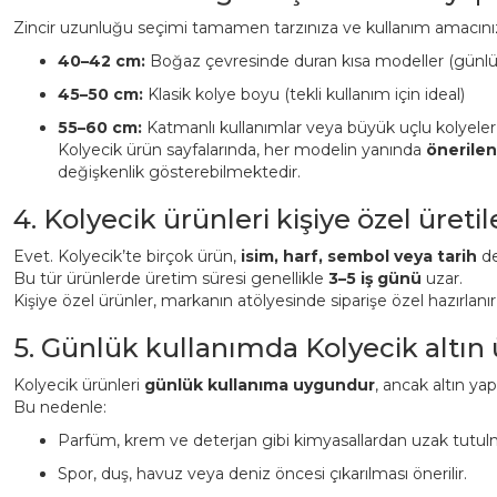
Zincir uzunluğu seçimi tamamen tarzınıza ve kullanım amacınız
40–42 cm:
Boğaz çevresinde duran kısa modeller (günl
45–50 cm:
Klasik kolye boyu (tekli kullanım için ideal)
55–60 cm:
Katmanlı kullanımlar veya büyük uçlu kolyeler
Kolyecik ürün sayfalarında, her modelin yanında
önerile
değişkenlik gösterebilmektedir.
4. Kolyecik ürünleri kişiye özel üreti
Evet. Kolyecik’te birçok ürün,
isim, harf, sembol veya tarih
det
Bu tür ürünlerde üretim süresi genellikle
3–5 iş günü
uzar.
Kişiye özel ürünler, markanın atölyesinde siparişe özel hazırlanı
5. Günlük kullanımda Kolyecik altın
Kolyecik ürünleri
günlük kullanıma uygundur
, ancak altın ya
Bu nedenle:
Parfüm, krem ve deterjan gibi kimyasallardan uzak tutulm
Spor, duş, havuz veya deniz öncesi çıkarılması önerilir.