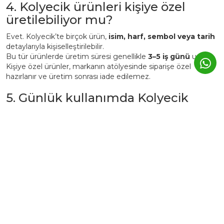
4. Kolyecik ürünleri kişiye özel
üretilebiliyor mu?
Evet. Kolyecik’te birçok ürün,
isim, harf, sembol veya tarih
detaylarıyla kişiselleştirilebilir.
Bu tür ürünlerde üretim süresi genellikle
3–5 iş günü
uzar.
Kişiye özel ürünler, markanın atölyesinde siparişe özel
hazırlanır ve üretim sonrası iade edilemez.
5. Günlük kullanımda Kolyecik
altın ürünleri zarar görür mü?
Kolyecik ürünleri
günlük kullanıma uygundur
, ancak altın
yapısı gereği yumuşak bir metaldir.
Bu nedenle:
Parfüm, krem ve deterjan gibi kimyasallardan uzak
tutulmalıdır.
Spor, duş, havuz veya deniz öncesi çıkarılması önerilir.
Kullanım sonrası yumuşak bir bezle silinerek kutusunda
saklanmalıdır.
Bu şekilde ürünler yıllarca ilk günkü parlaklığını korur.