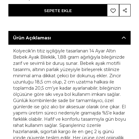
SEPETE EKLE
Ürün Açıklaması
Kolyecik’in titiz işçiliğiyle tasarlanan 14 Ayar Altın
Bebek Ayak Bileklik, 1,88 gram ağırlığıyla bileğinizde
zarif ve sevimli bir duruş sunar. Bebek ayak motifli
tasarımı, altının parlak yüzeyiyle birleşerek stilinize
minimal ama dikkat çekici bir dokunuş ekler. Zincir
uzunluğu 18,5 cm olup, 2 cm uzatma halkası ile
toplamda 20,5 cm’ye kadar ayarlanabilir; bileğinizin
ölçüsüne göre sıkı veya bol kullanım imkanı sağlar.
Günlük kombinlerde sade bir tamamlayıcı, özel
günlerde ise göz alıcı bir aksesuar olarak öne çıkar. El
yapımı üretim süreci nedeniyle gramajda %5’e kadar
farklılık olabilir. Hafif ve konforlu tasarımıyla gün boyu
rahat kullanım sağlar. Siparişleriniz özenle
hazırlanarak, sigortalı kargo ile en geç 2 iş günü
içinde güvenle teslim edilir. Her ürüne özel orijinallik