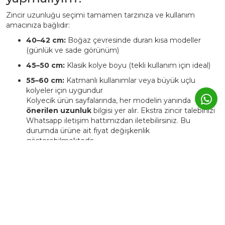
Zincir uzunluğu seçimi tamamen tarzınıza ve kullanım
amacınıza bağlıdır:
40–42 cm:
Boğaz çevresinde duran kısa modeller
(günlük ve sade görünüm)
45–50 cm:
Klasik kolye boyu (tekli kullanım için ideal)
55–60 cm:
Katmanlı kullanımlar veya büyük uçlu
kolyeler için uygundur
Kolyecik ürün sayfalarında, her modelin yanında
önerilen uzunluk
bilgisi yer alır. Ekstra zincir talebinizi
Whatsapp iletişim hattımızdan iletebilirsiniz. Bu
durumda ürüne ait fiyat değişkenlik
gösterebilmektedir.
4. Kolyecik ürünleri kişiye özel
üretilebiliyor mu?
Evet. Kolyecik’te birçok ürün,
isim, harf, sembol veya tarih
detaylarıyla kişiselleştirilebilir.
Bu tür ürünlerde üretim süresi genellikle
3–5 iş günü
uzar.
Kişiye özel ürünler, markanın atölyesinde siparişe özel