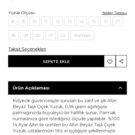
Yüzük Ölçüsü:
Beden Tablosu
8
9
10
11
12
13
14
15
16
17
18
19
20
21
22
Standart
Taksit Seçenekleri
SEPETE EKLE
Ürün Açıklaması
Kolyecik güvencesiyle sunulan bu zarif ve şık Altın
Beyaz Taşlı Çiçek Yüzük, 0,96 gram ağırlığıyla
parmağınızda büyüleyici bir hafiflik sunar. Parmak
numaranıza göre istediğiniz ölçüde yapılabilir. %100
14 Ayar Altın ile üretilen bu Altın Beyaz Taşlı Çiçek
Yüzük, ustalarımızın titiz el işçiliğiyle şekillenmiştir.