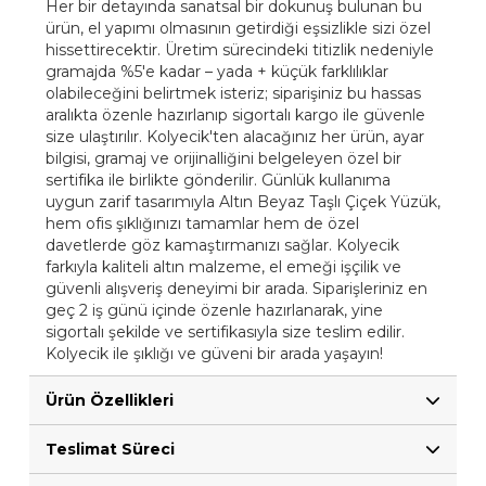
Her bir detayında sanatsal bir dokunuş bulunan bu
ürün, el yapımı olmasının getirdiği eşsizlikle sizi özel
hissettirecektir. Üretim sürecindeki titizlik nedeniyle
gramajda %5'e kadar – yada + küçük farklılıklar
olabileceğini belirtmek isteriz; siparişiniz bu hassas
aralıkta özenle hazırlanıp sigortalı kargo ile güvenle
size ulaştırılır. Kolyecik'ten alacağınız her ürün, ayar
bilgisi, gramaj ve orijinalliğini belgeleyen özel bir
sertifika ile birlikte gönderilir. Günlük kullanıma
uygun zarif tasarımıyla Altın Beyaz Taşlı Çiçek Yüzük,
hem ofis şıklığınızı tamamlar hem de özel
davetlerde göz kamaştırmanızı sağlar. Kolyecik
farkıyla kaliteli altın malzeme, el emeği işçilik ve
güvenli alışveriş deneyimi bir arada. Siparişleriniz en
geç 2 iş günü içinde özenle hazırlanarak, yine
sigortalı şekilde ve sertifikasıyla size teslim edilir.
Kolyecik ile şıklığı ve güveni bir arada yaşayın!
Ürün Özellikleri
Teslimat Süreci