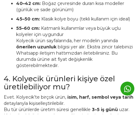
40–42 cm:
Boğaz çevresinde duran kısa modeller
(günlük ve sade görünüm)
45–50 cm:
Klasik kolye boyu (tekli kullanım için ideal)
55–60 cm:
Katmanlı kullanımlar veya büyük uçlu
kolyeler için uygundur
Kolyecik ürün sayfalarında, her modelin yanında
önerilen uzunluk
bilgisi yer alır. Ekstra zincir talebinizi
Whatsapp iletişim hattımızdan iletebilirsiniz. Bu
durumda ürüne ait fiyat değişkenlik
gösterebilmektedir.
4. Kolyecik ürünleri kişiye özel
üretilebiliyor mu?
Evet. Kolyecik’te birçok ürün,
isim, harf, sembol veya tarih
detaylarıyla kişiselleştirilebilir.
Bu tür ürünlerde üretim süresi genellikle
3–5 iş günü
uzar.
Kişiye özel ürünler, markanın atölyesinde siparişe özel
hazırlanır ve üretim sonrası iade edilemez.
5. Günlük kullanımda Kolyecik