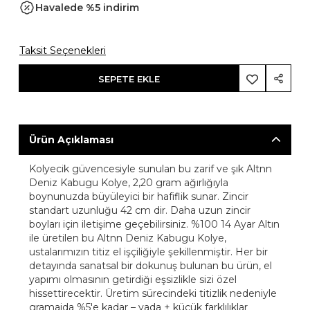
Havalede %5 indirim
Taksit Seçenekleri
SEPETE EKLE
Ürün Açıklaması
Kolyecik güvencesiyle sunulan bu zarif ve şık Altnn
Deniz Kabugu Kolye, 2,20 gram ağırlığıyla
boynunuzda büyüleyici bir hafiflik sunar. Zincir
standart uzunluğu 42 cm dir. Daha uzun zincir
boyları için iletişime geçebilirsiniz. %100 14 Ayar Altın
ile üretilen bu Altnn Deniz Kabugu Kolye,
ustalarımızın titiz el işçiliğiyle şekillenmiştir. Her bir
detayında sanatsal bir dokunuş bulunan bu ürün, el
yapımı olmasının getirdiği eşsizlikle sizi özel
hissettirecektir. Üretim sürecindeki titizlik nedeniyle
gramajda %5'e kadar – yada + küçük farklılıklar