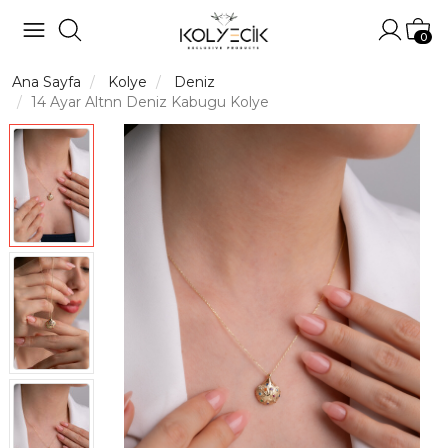
Hesabı
Sep
0
Ana Sayfa
Kolye
Deniz
14 Ayar Altnn Deniz Kabugu Kolye