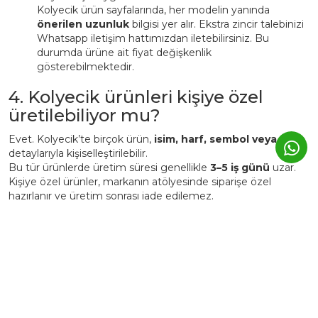
Kolyecik ürün sayfalarında, her modelin yanında
önerilen uzunluk
bilgisi yer alır. Ekstra zincir talebinizi
Whatsapp iletişim hattımızdan iletebilirsiniz. Bu
durumda ürüne ait fiyat değişkenlik
gösterebilmektedir.
4. Kolyecik ürünleri kişiye özel
üretilebiliyor mu?
Evet. Kolyecik’te birçok ürün,
isim, harf, sembol veya tarih
detaylarıyla kişiselleştirilebilir.
Bu tür ürünlerde üretim süresi genellikle
3–5 iş günü
uzar.
Kişiye özel ürünler, markanın atölyesinde siparişe özel
hazırlanır ve üretim sonrası iade edilemez.
5. Günlük kullanımda Kolyecik
altın ürünleri zarar görür mü?
Kolyecik ürünleri
günlük kullanıma uygundur
, ancak altın
yapısı gereği yumuşak bir metaldir.
Bu nedenle:
Parfüm, krem ve deterjan gibi kimyasallardan uzak