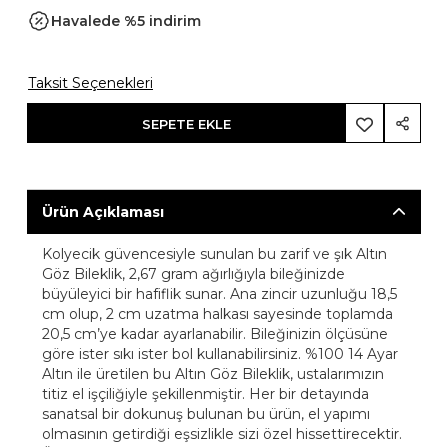
Havalede %5 indirim
Taksit Seçenekleri
SEPETE EKLE
Ürün Açıklaması
Kolyecik güvencesiyle sunulan bu zarif ve şık Altın
Göz Bileklik, 2,67 gram ağırlığıyla bileğinizde
büyüleyici bir hafiflik sunar. Ana zincir uzunluğu 18,5
cm olup, 2 cm uzatma halkası sayesinde toplamda
20,5 cm’ye kadar ayarlanabilir. Bileğinizin ölçüsüne
göre ister sıkı ister bol kullanabilirsiniz. %100 14 Ayar
Altın ile üretilen bu Altın Göz Bileklik, ustalarımızın
titiz el işçiliğiyle şekillenmiştir. Her bir detayında
sanatsal bir dokunuş bulunan bu ürün, el yapımı
olmasının getirdiği eşsizlikle sizi özel hissettirecektir.