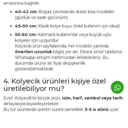
amacınıza bağlıdır:
40–42 cm:
Boğaz çevresinde duran kısa modeller
(günlük ve sade görünüm)
45–50 cm:
Klasik kolye boyu (tekli kullanım için ideal)
55–60 cm:
Katmanlı kullanımlar veya büyük uçlu
kolyeler için uygundur
Kolyecik ürün sayfalarında, her modelin yanında
önerilen uzunluk
bilgisi yer alır. Ekstra zincir talebinizi
Whatsapp iletişim hattımızdan iletebilirsiniz. Bu
durumda ürüne ait fiyat değişkenlik
gösterebilmektedir.
4. Kolyecik ürünleri kişiye özel
üretilebiliyor mu?
Evet. Kolyecik’te birçok ürün,
isim, harf, sembol veya tarih
detaylarıyla kişiselleştirilebilir.
Bu tür ürünlerde üretim süresi genellikle
3–5 iş günü
uzar.
Kişiye özel ürünler, markanın atölyesinde siparişe özel
hazırlanır ve üretim sonrası iade edilemez.