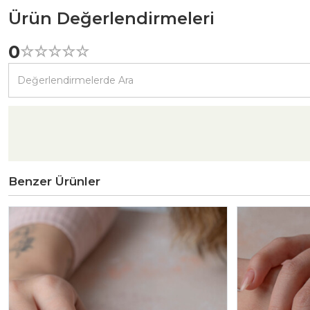
Ürün Değerlendirmeleri
0
☆
★
☆
★
☆
★
☆
★
☆
★
Benzer Ürünler