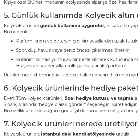
Kişiye özel ürünler, markanın atölyesinde siparişe özel hazırlanı
5. Günlük kullanımda Kolyecik altın
Kolyecik ürünleri
günlük kullanıma uygundur
, ancak altın ya
Bu nedenle:
Parfüm, krem ve deterjan gibi kimyasallardan uzak tutulm
Spor, duş, havuz veya deniz öncesi çıkarılması önerilir.
Kullanım sonrası yumuşak bir bezle silinerek kutusunda sa
Bu şekilde ürünler yıllarca ilk günkü parlaklığını korur.
Ürünlerimize ait ömür bayı ücretsiz bakım-onarım hizmetimizden 
6. Kolyecik ürünlerinde hediye pake
Evet. Tüm Kolyecik ürünleri,
özel hediye kutusu ve taşıma p
Sipariş sırasında “hediye olarak gönder” seçeneğini işaretlediği
Bu özellik özellikle doğum günü, yıl dönümü ve özel gün hediyeler
7. Kolyecik ürünleri nerede üretiliyor
Kolyecik ürünleri,
İstanbul’daki kendi atölyesinde
üretilir.