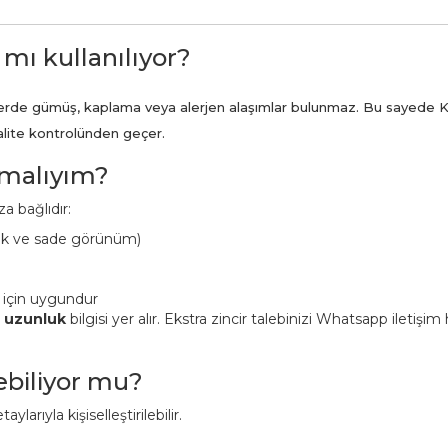
 mı kullanılıyor?
ünlerde gümüş, kaplama veya alerjen alaşımlar bulunmaz. Bu sayede K
kalite kontrolünden geçer.
pmalıyım?
a bağlıdır:
ük ve sade görünüm)
 için uygundur
n uzunluk
bilgisi yer alır. Ekstra zincir talebinizi Whatsapp iletişi
lebiliyor mu?
aylarıyla kişiselleştirilebilir.