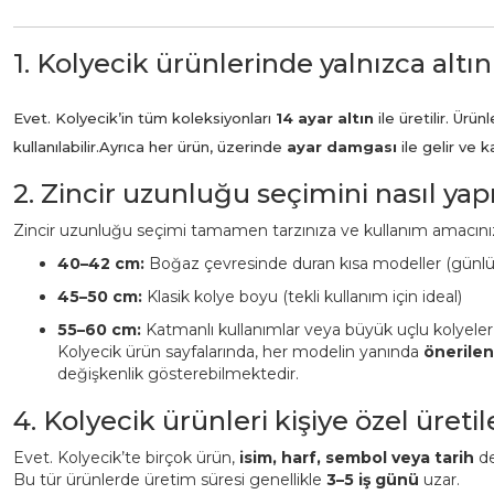
1. Kolyecik ürünlerinde yalnızca altın
Evet. Kolyecik’in tüm koleksiyonları
14 ayar altın
ile üretilir. Ür
kullanılabilir.
Ayrıca her ürün, üzerinde
ayar damgası
ile gelir ve 
2. Zincir uzunluğu seçimini nasıl ya
Zincir uzunluğu seçimi tamamen tarzınıza ve kullanım amacınız
40–42 cm:
Boğaz çevresinde duran kısa modeller (günl
45–50 cm:
Klasik kolye boyu (tekli kullanım için ideal)
55–60 cm:
Katmanlı kullanımlar veya büyük uçlu kolyeler
Kolyecik ürün sayfalarında, her modelin yanında
önerile
değişkenlik gösterebilmektedir.
4. Kolyecik ürünleri kişiye özel üreti
Evet. Kolyecik’te birçok ürün,
isim, harf, sembol veya tarih
det
Bu tür ürünlerde üretim süresi genellikle
3–5 iş günü
uzar.