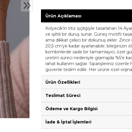
Ürün Açıklaması
Kolyecik’in titiz işçiliğiyle tasarlanan 14 Aya
ve ışıltılı bir duruş sunar. Güneş motifli tas
ama dikkat çekici bir dokunuş ekler. Zinci
20,5 cm’ye kadar ayarlanabilir; bileğinizin 
kombinlerde sade bir tamamlayıcı, özel günl
üretim süreci nedeniyle gramajda %5’e kadar 
rahat kullanım sağlar. Siparişleriniz özenle 
güvenle teslim edilir. Her ürüne özel orijina
Ürün Özellikleri
Teslimat Süreci
Ödeme ve Kargo Bilgisi
İade & İptal İşlemleri