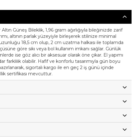
r Altın Güneş Bileklik, 1,96 gram ağırlığıyla bileğinizde zarif
arımı, altının parlak yüzeyiyle birleşerek stilinize minimal
r uzunluğu 18,5 cm olup, 2 cm uzatma halkası ile toplamda
ölçüsüne göre sıkı veya bol kullanım imkanı sağlar. Günlük
erde ise göz alıcı bir aksesuar olarak öne çıkar. El yapımı
farklılık olabilir. Hafif ve konforlu tasarımıyla gün boyu
hazırlanarak, sigortalı kargo ile en geç 2 iş günü içinde
llik sertifikası mevcuttur.