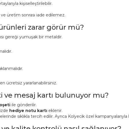
aylarıyla kişiselleştirilebilir.
r ve üretim sonrası iade edilemez.
 ürünleri zarar görür mü?
pısı gereği yumuşak bir metaldir.
alıdır.
klanmalıdır.
ücretsiz yararlanabilirsiniz.
ti ve mesaj kartı bulunuyor mu?
oşeti
ile gönderilir.
nizde
hediye notu kartı
eklenir.
inde sıklıkla tercih edilir. Ayrıca Kolyecik özel kampanyalarıyla bi
 ve kalite kontrolü nasıl sağlanıyor?