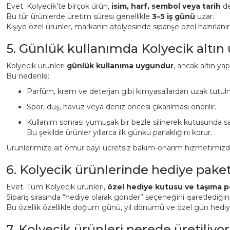
Evet. Kolyecik’te birçok ürün,
isim, harf, sembol veya tarih
det
Bu tür ürünlerde üretim süresi genellikle
3–5 iş günü
uzar.
Kişiye özel ürünler, markanın atölyesinde siparişe özel hazırlanı
5. Günlük kullanımda Kolyecik altın
Kolyecik ürünleri
günlük kullanıma uygundur
, ancak altın ya
Bu nedenle:
Parfüm, krem ve deterjan gibi kimyasallardan uzak tutulm
Spor, duş, havuz veya deniz öncesi çıkarılması önerilir.
Kullanım sonrası yumuşak bir bezle silinerek kutusunda sa
Bu şekilde ürünler yıllarca ilk günkü parlaklığını korur.
Ürünlerimize ait ömür bayı ücretsiz bakım-onarım hizmetimizden 
6. Kolyecik ürünlerinde hediye pake
Evet. Tüm Kolyecik ürünleri,
özel hediye kutusu ve taşıma p
Sipariş sırasında “hediye olarak gönder” seçeneğini işaretlediği
Bu özellik özellikle doğum günü, yıl dönümü ve özel gün hediyeler
7. Kolyecik ürünleri nerede üretiliyor