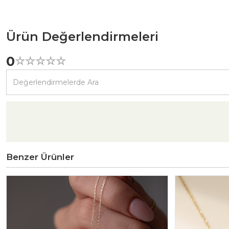
Ürün Değerlendirmeleri
0
☆
★
☆
★
☆
★
☆
★
☆
★
Benzer Ürünler