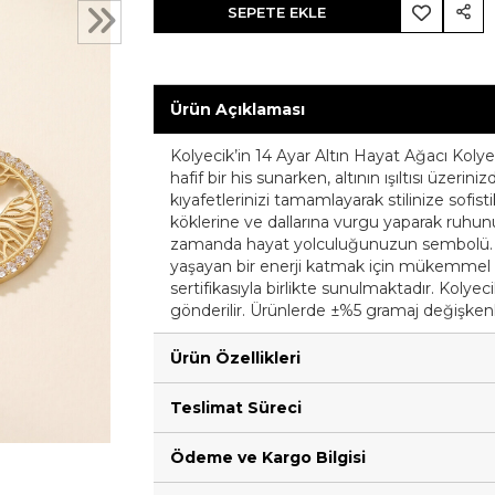
SEPETE EKLE
Ürün Açıklaması
Kolyecik’in 14 Ayar Altın Hayat Ağacı Kolyesi
hafif bir his sunarken, altının ışıltısı üzeri
kıyafetlerinizi tamamlayarak stilinize sofi
köklerine ve dallarına vurgu yaparak ruhunu
zamanda hayat yolculuğunuzun sembolü. Her
yaşayan bir enerji katmak için mükemmel bi
sertifikasıyla birlikte sunulmaktadır. Kolyeci
gönderilir. Ürünlerde ±%5 gramaj değişkenli
Ürün Özellikleri
Teslimat Süreci
Ödeme ve Kargo Bilgisi