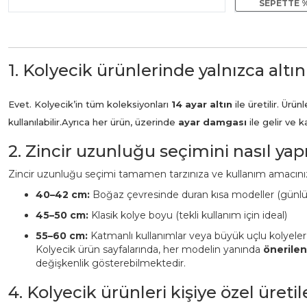
SEPETTE %
1. Kolyecik ürünlerinde yalnızca altın
Evet. Kolyecik’in tüm koleksiyonları
14 ayar altın
ile üretilir. Ür
kullanılabilir.
Ayrıca her ürün, üzerinde
ayar damgası
ile gelir ve 
2. Zincir uzunluğu seçimini nasıl ya
Zincir uzunluğu seçimi tamamen tarzınıza ve kullanım amacınız
40–42 cm:
Boğaz çevresinde duran kısa modeller (günl
45–50 cm:
Klasik kolye boyu (tekli kullanım için ideal)
55–60 cm:
Katmanlı kullanımlar veya büyük uçlu kolyeler
Kolyecik ürün sayfalarında, her modelin yanında
önerile
değişkenlik gösterebilmektedir.
4. Kolyecik ürünleri kişiye özel üreti