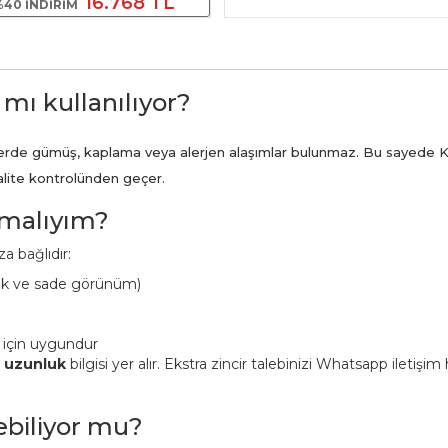
16.768 TL
40 INDIRIM
 mı kullanılıyor?
ünlerde gümüş, kaplama veya alerjen alaşımlar bulunmaz. Bu sayede K
kalite kontrolünden geçer.
pmalıyım?
a bağlıdır:
ük ve sade görünüm)
 için uygundur
n uzunluk
bilgisi yer alır. Ekstra zincir talebinizi Whatsapp iletişi
lebiliyor mu?