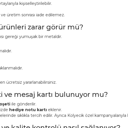
aylarıyla kişiselleştirilebilir.
r ve üretim sonrası iade edilemez.
 ürünleri zarar görür mü?
pısı gereği yumuşak bir metaldir.
alıdır.
klanmalıdır.
ücretsiz yararlanabilirsiniz.
ti ve mesaj kartı bulunuyor mu?
oşeti
ile gönderilir.
nizde
hediye notu kartı
eklenir.
inde sıklıkla tercih edilir. Ayrıca Kolyecik özel kampanyalarıyla bi
 ve kalite kontrolü nasıl sağlanıyor?