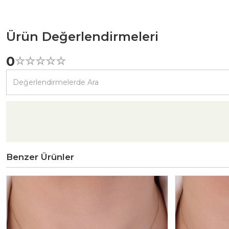
Ürün Değerlendirmeleri
0
☆
★
☆
★
☆
★
☆
★
☆
★
Benzer Ürünler