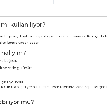
 mı kullanılıyor?
ünlerde gümüş, kaplama veya alerjen alaşımlar bulunmaz. Bu sayede K
kalite kontrolünden geçer.
pmalıyım?
a bağlıdır:
ük ve sade görünüm)
 için uygundur
n uzunluk
bilgisi yer alır. Ekstra zincir talebinizi Whatsapp iletişi
lebiliyor mu?