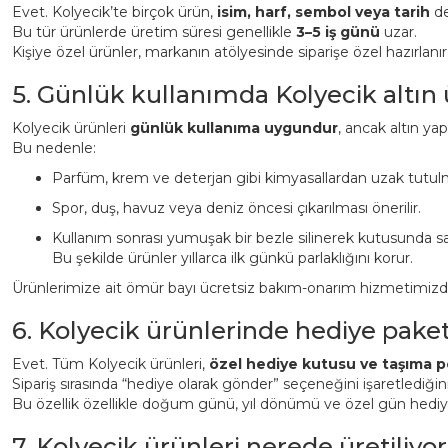
Evet. Kolyecik’te birçok ürün,
isim, harf, sembol veya tarih
det
Bu tür ürünlerde üretim süresi genellikle
3–5 iş günü
uzar.
Kişiye özel ürünler, markanın atölyesinde siparişe özel hazırlanı
5. Günlük kullanımda Kolyecik altın
Kolyecik ürünleri
günlük kullanıma uygundur
, ancak altın ya
Bu nedenle:
Parfüm, krem ve deterjan gibi kimyasallardan uzak tutulm
Spor, duş, havuz veya deniz öncesi çıkarılması önerilir.
Kullanım sonrası yumuşak bir bezle silinerek kutusunda sa
Bu şekilde ürünler yıllarca ilk günkü parlaklığını korur.
Ürünlerimize ait ömür bayı ücretsiz bakım-onarım hizmetimizden 
6. Kolyecik ürünlerinde hediye pake
Evet. Tüm Kolyecik ürünleri,
özel hediye kutusu ve taşıma p
Sipariş sırasında “hediye olarak gönder” seçeneğini işaretlediği
Bu özellik özellikle doğum günü, yıl dönümü ve özel gün hediyeler
7. Kolyecik ürünleri nerede üretiliyor