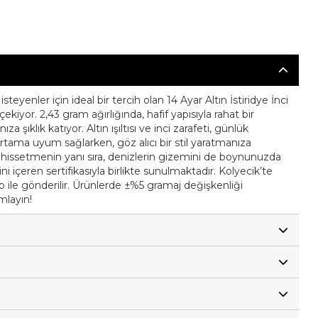
steyenler için ideal bir tercih olan 14 Ayar Altın İstiridye İnci
iyor. 2,43 gram ağırlığında, hafif yapısıyla rahat bir
a şıklık katıyor. Altın ışıltısı ve inci zarafeti, günlük
tama uyum sağlarken, göz alıcı bir stil yaratmanıza
l hissetmenin yanı sıra, denizlerin gizemini de boynunuzda
ini içeren sertifikasıyla birlikte sunulmaktadır. Kolyecik’te
go ile gönderilir. Ürünlerde ±%5 gramaj değişkenliği
mlayın!