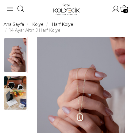
Hesabı
Sep
0
Ana Sayfa
Kolye
Harf Kolye
14 Ayar Altın J Harf Kolye