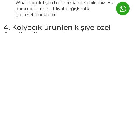
Whatsapp iletişim hattımızdan iletebilirsiniz. Bu
durumda ürüne ait fiyat değişkenlik
gösterebilmektedir.
4. Kolyecik ürünleri kişiye özel
üretilebiliyor mu?
Evet. Kolyecik’te birçok ürün,
isim, harf, sembol veya tarih
detaylarıyla kişiselleştirilebilir.
Bu tür ürünlerde üretim süresi genellikle
3–5 iş günü
uzar.
Kişiye özel ürünler, markanın atölyesinde siparişe özel
hazırlanır ve üretim sonrası iade edilemez.
5. Günlük kullanımda Kolyecik
altın ürünleri zarar görür mü?
Kolyecik ürünleri
günlük kullanıma uygundur
, ancak altın
yapısı gereği yumuşak bir metaldir.
Bu nedenle:
Parfüm, krem ve deterjan gibi kimyasallardan uzak
tutulmalıdır.