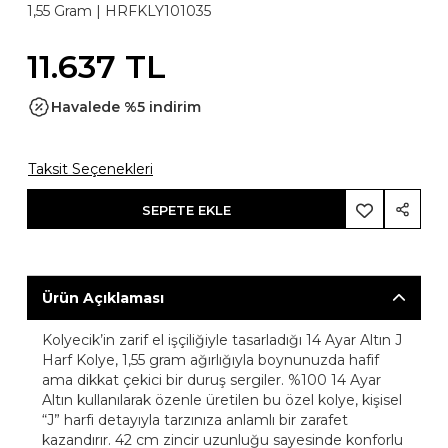
1,55 Gram |
HRFKLY101035
11.637 TL
Havalede %5 indirim
Taksit Seçenekleri
SEPETE EKLE
Ürün Açıklaması
Kolyecik’in zarif el işçiliğiyle tasarladığı 14 Ayar Altın J
Harf Kolye, 1,55 gram ağırlığıyla boynunuzda hafif
ama dikkat çekici bir duruş sergiler. %100 14 Ayar
Altın kullanılarak özenle üretilen bu özel kolye, kişisel
“J” harfi detayıyla tarzınıza anlamlı bir zarafet
kazandırır. 42 cm zincir uzunluğu sayesinde konforlu