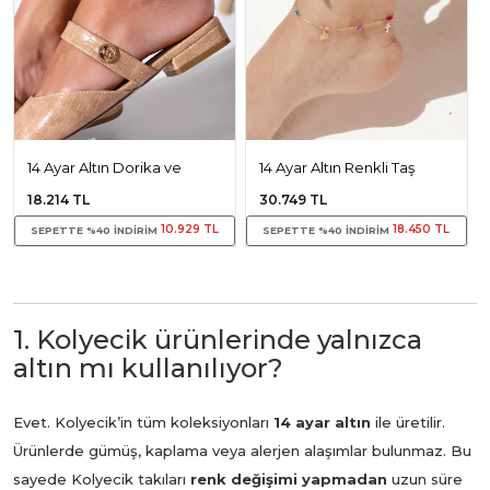
14 Ayar Altın Dorika ve
14 Ayar Altın Renkli Taş
Siyah Taş Halhal
Halhal
18.214 TL
30.749 TL
10.929 TL
18.450 TL
SEPETTE %40 INDIRIM
SEPETTE %40 INDIRIM
1. Kolyecik ürünlerinde yalnızca
altın mı kullanılıyor?
Evet. Kolyecik’in tüm koleksiyonları
14 ayar altın
ile üretilir.
Ürünlerde gümüş, kaplama veya alerjen alaşımlar bulunmaz. Bu
sayede Kolyecik takıları
renk değişimi yapmadan
uzun süre