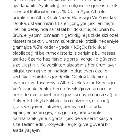
ayarlanabilir. Ayak bileğinizin ölçüsüne göre ister sıkı
ister bol kullanabilirsiniz. %100 14 Ayar Altın ile
üretilen bu Altın Kalpli Nazar Boncugu Ve Yuvarlak
Dorika, ustalarımızın titiz el işçiliğiyle şekillenmiştir.
Her bir detayında sanatsal bir dokunuş bulunan bu
ürün, el yapımı olmasının getirdiği eşsizlikle sizi özel
hissettirecektir. Üretim sürecindeki titizlik nedeniyle
gramajda %5'e kadar – yada + küçük farklılıklar
olabileceğini belirtmek isteriz; siparişiniz bu hassas
aralıkta özenle hazırlanıp sigortalı kargo ile güvenle
size ulaştırılır. Kolyecik'ten alacağınız her ürün, ayar
bilgisi, gramaj ve orijinalliğini belgeleyen özel bir
sertifika ile birlikte gönderilir. Günlük kullanıma
uygun zarif tasarımıyla Altın Kalpli Nazar Boncugu
Ve Yuvarlak Dorika, hem ofis şıklığınızı tamamlar
hem de özel davetlerde göz kamaştırmanızı sağlar.
Kolyecik farkıyla kaliteli altın malzeme, el emeği
işçilik ve güvenli alışveriş deneyimi bir arada.
Siparişleriniz en geç 2 iş günü içinde özenle
hazırlanarak, yine sigortalı şekilde ve sertifikasıyla
size teslim edilir. Kolyecik ile şıklığı ve güveni bir
arada yaşayın!