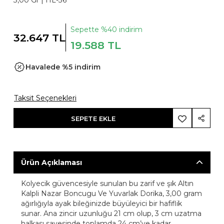
3,00 Gr |
HL-36
Sepette %40 indirim
32.647 TL
19.588 TL
Havalede %5 indirim
Taksit Seçenekleri
SEPETE EKLE
Ürün Açıklaması
Kolyecik güvencesiyle sunulan bu zarif ve şık Altın
Kalpli Nazar Boncugu Ve Yuvarlak Dorika, 3,00 gram
ağırlığıyla ayak bileğinizde büyüleyici bir hafiflik
sunar. Ana zincir uzunluğu 21 cm olup, 3 cm uzatma
halkası sayesinde toplamda 24 cm’ye kadar