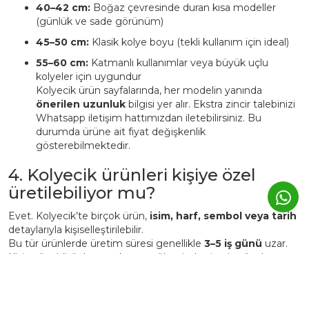
40–42 cm:
Boğaz çevresinde duran kısa modeller
(günlük ve sade görünüm)
45–50 cm:
Klasik kolye boyu (tekli kullanım için ideal)
55–60 cm:
Katmanlı kullanımlar veya büyük uçlu
kolyeler için uygundur
Kolyecik ürün sayfalarında, her modelin yanında
önerilen uzunluk
bilgisi yer alır. Ekstra zincir talebinizi
Whatsapp iletişim hattımızdan iletebilirsiniz. Bu
durumda ürüne ait fiyat değişkenlik
gösterebilmektedir.
4. Kolyecik ürünleri kişiye özel
üretilebiliyor mu?
Evet. Kolyecik’te birçok ürün,
isim, harf, sembol veya tarih
detaylarıyla kişiselleştirilebilir.
Bu tür ürünlerde üretim süresi genellikle
3–5 iş günü
uzar.
Kişiye özel ürünler, markanın atölyesinde siparişe özel
hazırlanır ve üretim sonrası iade edilemez.
5. Günlük kullanımda Kolyecik