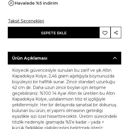
Havalede %5 indirim
Taksit Seçenekleri
SEPETE EKLE
Ürün Açıklaması
Kolyecik güvencesiyle sunulan bu zarif ve şık Altın
Kapadokya Kolye, 2,46 gram ağırlığıyla boynunuzda
büyüleyici bir hafiflik sunar. Zincir standart uzunluğu
42 cm dir. Daha uzun zincir boyları için iletişime
geçebilirsiniz. %100 14 Ayar Altın ile üretilen bu Altın
Kapadokya Kolye, ustalarımızın titiz el işçiliğiyle
şekillenmiştir. Her bir detayında sanatsal bir dokunuş
bulunan bu ürün, el yapımı olmasının getirdiği
eşsizlikle sizi özel hissettirecektir. Üretim sürecindeki
titizlik nedeniyle gramajda %5'e kadar – yada +
küçük farklılıklar olabileceğini belirtmek isteriz;