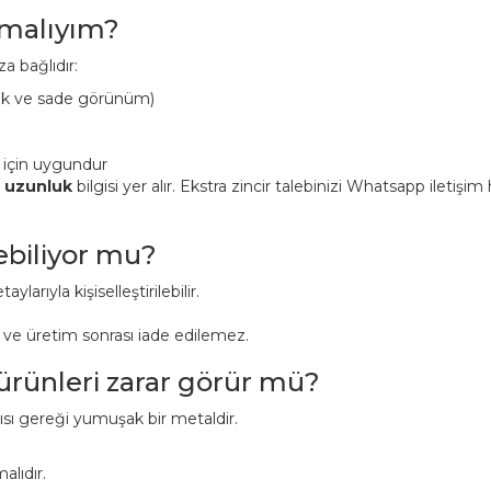
pmalıyım?
a bağlıdır:
ük ve sade görünüm)
 için uygundur
n uzunluk
bilgisi yer alır. Ekstra zincir talebinizi Whatsapp iletişi
lebiliyor mu?
aylarıyla kişiselleştirilebilir.
r ve üretim sonrası iade edilemez.
 ürünleri zarar görür mü?
pısı gereği yumuşak bir metaldir.
alıdır.