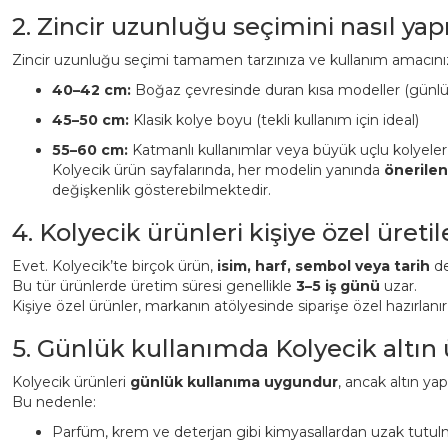
2. Zincir uzunluğu seçimini nasıl ya
Zincir uzunluğu seçimi tamamen tarzınıza ve kullanım amacınız
40–42 cm:
Boğaz çevresinde duran kısa modeller (günl
45–50 cm:
Klasik kolye boyu (tekli kullanım için ideal)
55–60 cm:
Katmanlı kullanımlar veya büyük uçlu kolyeler
Kolyecik ürün sayfalarında, her modelin yanında
önerile
değişkenlik gösterebilmektedir.
4. Kolyecik ürünleri kişiye özel üreti
Evet. Kolyecik’te birçok ürün,
isim, harf, sembol veya tarih
det
Bu tür ürünlerde üretim süresi genellikle
3–5 iş günü
uzar.
Kişiye özel ürünler, markanın atölyesinde siparişe özel hazırlanı
5. Günlük kullanımda Kolyecik altın
Kolyecik ürünleri
günlük kullanıma uygundur
, ancak altın ya
Bu nedenle:
Parfüm, krem ve deterjan gibi kimyasallardan uzak tutulm