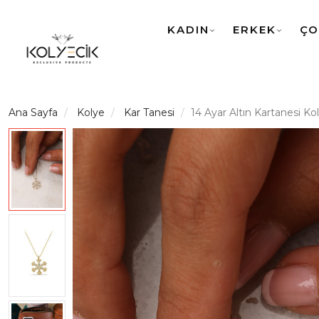
KADIN
ERKEK
ÇO
Ana Sayfa
Kolye
Kar Tanesi
14 Ayar Altın Kartanesi Ko