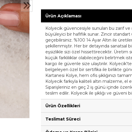
Ürün Açıklaması
Kolyecik güvencesiyle sunulan bu zarif ve 
büyüleyici bir hafiflik sunar. Zincir standar
geçebilirsiniz. %100 14 Ayar Altın ile üretilen
şekillenmiştir. Her bir detayında sanatsal 
eşsizlikle sizi özel hissettirecektir. Üreti
küçük farklılıklar olabileceğini belirtmek iste
kargo ile güvenle size ulaştırılır. Kolyecik'te
belgeleyen özel bir sertifika ile birlikte gö
Kartanesi Kolye, hem ofis şıklığınızı tama
Kolyecik farkıyla kaliteli altın malzeme, el 
Siparişleriniz en geç 2 iş günü içinde özenle 
teslim edilir. Kolyecik ile şıklığı ve güveni b
Ürün Özellikleri
Teslimat Süreci