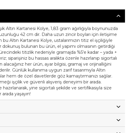
şık Altın Kartanesi Kolye, 1,83 gram ağırlığıyla boynunuzda
t uzunluğu 42 cm dir. Daha uzun zincir boyları için iletişime
 bu Altın Kartanesi Kolye, ustalarımızın titiz el işçiliğiyle
bir dokunuş bulunan bu ürün, el yapımı olmasının getirdiği
m sürecindeki titizlik nedeniyle gramajda %5'e kadar – yada +
riz; siparişiniz bu hassas aralıkta özenle hazırlanıp sigortalı
n alacağınız her ürün, ayar bilgisi, gramaj ve orijinalliğini
nderilir. Günlük kullanıma uygun zarif tasarımıyla Altın
mlar hem de özel davetlerde göz kamaştırmanızı sağlar.
emeği işçilik ve güvenli alışveriş deneyimi bir arada.
hazırlanarak, yine sigortalı şekilde ve sertifikasıyla size
ir arada yaşayın!