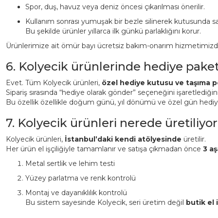
Spor, duş, havuz veya deniz öncesi çıkarılması önerilir.
Kullanım sonrası yumuşak bir bezle silinerek kutusunda sa
Bu şekilde ürünler yıllarca ilk günkü parlaklığını korur.
Ürünlerimize ait ömür bayı ücretsiz bakım-onarım hizmetimizden 
6. Kolyecik ürünlerinde hediye pake
Evet. Tüm Kolyecik ürünleri,
özel hediye kutusu ve taşıma p
Sipariş sırasında “hediye olarak gönder” seçeneğini işaretlediği
Bu özellik özellikle doğum günü, yıl dönümü ve özel gün hediyeler
7. Kolyecik ürünleri nerede üretiliyor
Kolyecik ürünleri,
İstanbul’daki kendi atölyesinde
üretilir.
Her ürün el işçiliğiyle tamamlanır ve satışa çıkmadan önce
3 aş
Metal sertlik ve lehim testi
Yüzey parlatma ve renk kontrolü
Montaj ve dayanıklılık kontrolü
Bu sistem sayesinde Kolyecik, seri üretim değil
butik el i