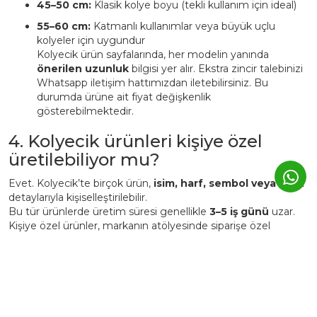
45–50 cm:
Klasik kolye boyu (tekli kullanım için ideal)
55–60 cm:
Katmanlı kullanımlar veya büyük uçlu
kolyeler için uygundur
Kolyecik ürün sayfalarında, her modelin yanında
önerilen uzunluk
bilgisi yer alır. Ekstra zincir talebinizi
Whatsapp iletişim hattımızdan iletebilirsiniz. Bu
durumda ürüne ait fiyat değişkenlik
gösterebilmektedir.
4. Kolyecik ürünleri kişiye özel
üretilebiliyor mu?
Evet. Kolyecik’te birçok ürün,
isim, harf, sembol veya tarih
detaylarıyla kişiselleştirilebilir.
Bu tür ürünlerde üretim süresi genellikle
3–5 iş günü
uzar.
Kişiye özel ürünler, markanın atölyesinde siparişe özel
hazırlanır ve üretim sonrası iade edilemez.
5. Günlük kullanımda Kolyecik
altın ürünleri zarar görür mü?
Kolyecik ürünleri
günlük kullanıma uygundur
, ancak altın