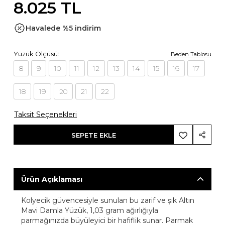
8.025 TL
Havalede %5 indirim
Yüzük Ölçüsü:
Beden Tablosu
8
9
10
11
12
13
14
15
16
17
18
19
20
21
22
Taksit Seçenekleri
SEPETE EKLE
Ürün Açıklaması
Kolyecik güvencesiyle sunulan bu zarif ve şık Altın
Mavi Damla Yüzük, 1,03 gram ağırlığıyla
parmağınızda büyüleyici bir hafiflik sunar. Parmak