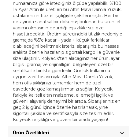
numaranıza göre istediğiniz ölçüde yapılabilir. %100
14 Ayar Altın ile üretilen bu Altın Mavi Damla Yüzük,
ustalarımızın titiz el işçiliğiyle şekillenmiştir. Her bir
detayında sanatsal bir dokunuş bulunan bu ürün, el
yapımı olmasının getirdiği eşsizlikle sizi özel
hissettirecektir. Üretim sürecindeki titizlik nedeniyle
gramajda %5'e kadar – yada + küçük farklılıklar
olabileceğini belirtmek isteriz; siparişiniz bu hassas
aralıkta özenle hazırlanıp sigortalı kargo ile güvenle
size ulaştırılır. Kolyecik'ten alacağınız her ürün, ayar
bilgisi, gramaj ve orijinalliğini belgeleyen özel bir
sertifika ile birlikte gönderilir. Günlük kullanıma
uygun zarif tasarımıyla Altın Mavi Damla Yüzük,
hem ofis şıklığınızı tamamlar hem de özel
davetlerde göz kamaştırmanızı sağlar. Kolyecik
farkıyla kaliteli altın malzeme, el emeği işçilik ve
güvenli alışveriş deneyimi bir arada. Siparişleriniz en
geç 2 iş günü içinde özenle hazırlanarak, yine
sigortalı şekilde ve sertifikasıyla size teslim edilir.
Kolyecik ile şıklığı ve güveni bir arada yaşayın!
Ürün Özellikleri