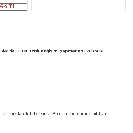
164 TL
olyecik takıları
renk değişimi yapmadan
uzun süre
m hattımızdan iletebilirsiniz. Bu durumda ürüne ait fiyat