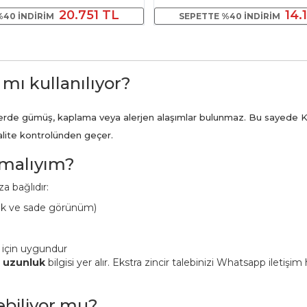
20.751 TL
14.
%40 INDIRIM
SEPETTE %40 INDIRIM
 mı kullanılıyor?
ünlerde gümüş, kaplama veya alerjen alaşımlar bulunmaz. Bu sayede K
kalite kontrolünden geçer.
pmalıyım?
a bağlıdır:
ük ve sade görünüm)
 için uygundur
n uzunluk
bilgisi yer alır. Ekstra zincir talebinizi Whatsapp iletişi
lebiliyor mu?