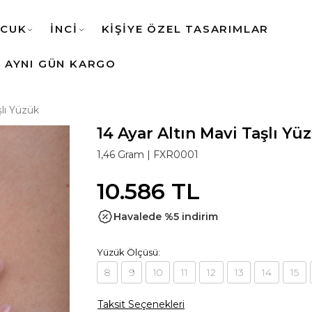
CUK
İNCİ
KİŞİYE ÖZEL TASARIMLAR
AYNI GÜN KARGO
şlı Yüzük
14 Ayar Altın Mavi Taşlı Yü
1,46 Gram |
FXR0001
10.586 TL
Havalede %5 indirim
Yüzük Ölçüsü:
8
9
10
11
12
13
14
15
Taksit Seçenekleri