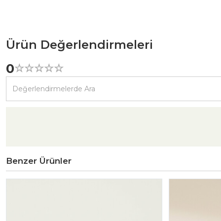
Ürün Değerlendirmeleri
0
☆
★
☆
★
☆
★
☆
★
☆
★
Benzer Ürünler