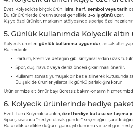
Evet. Kolyecik’te birçok ürün,
isim, harf, sembol veya tarih
det
Bu tür ürünlerde üretim süresi genellikle
3–5 iş günü
uzar.
Kişiye özel ürünler, markanın atölyesinde siparişe özel hazırlanı
5. Günlük kullanımda Kolyecik altın
Kolyecik ürünleri
günlük kullanıma uygundur
, ancak altın ya
Bu nedenle:
Parfüm, krem ve deterjan gibi kimyasallardan uzak tutulm
Spor, duş, havuz veya deniz öncesi çıkarılması önerilir.
Kullanım sonrası yumuşak bir bezle silinerek kutusunda sa
Bu şekilde ürünler yıllarca ilk günkü parlaklığını korur.
Ürünlerimize ait ömür bayı ücretsiz bakım-onarım hizmetimizden 
6. Kolyecik ürünlerinde hediye pake
Evet. Tüm Kolyecik ürünleri,
özel hediye kutusu ve taşıma p
Sipariş sırasında “hediye olarak gönder” seçeneğini işaretlediği
Bu özellik özellikle doğum günü, yıl dönümü ve özel gün hediyeler