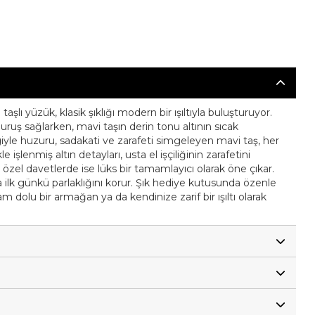
aşlı yüzük, klasik şıklığı modern bir ışıltıyla buluşturuyor.
duruş sağlarken, mavi taşın derin tonu altının sıcak
giyle huzuru, sadakati ve zarafeti simgeleyen mavi taş, her
kle işlenmiş altın detayları, usta el işçiliğinin zarafetini
, özel davetlerde ise lüks bir tamamlayıcı olarak öne çıkar.
a ilk günkü parlaklığını korur. Şık hediye kutusunda özenle
m dolu bir armağan ya da kendinize zarif bir ışıltı olarak