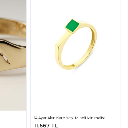
14 Ayar Altın Kare Yeşil Mineli Minimalist
Yüzük
11.667 TL