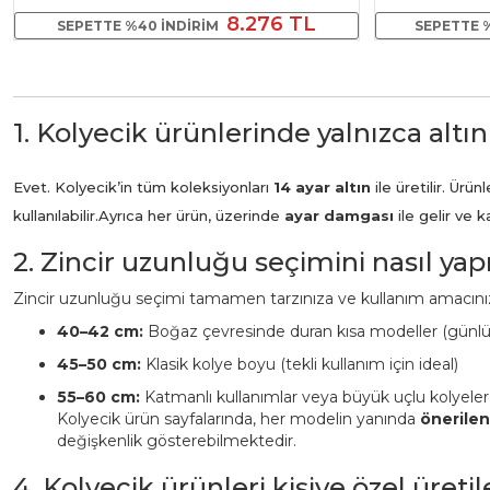
8.276 TL
SEPETTE %40 INDIRIM
SEPETTE 
1. Kolyecik ürünlerinde yalnızca altın
Evet. Kolyecik’in tüm koleksiyonları
14 ayar altın
ile üretilir. Ür
kullanılabilir.
Ayrıca her ürün, üzerinde
ayar damgası
ile gelir ve 
2. Zincir uzunluğu seçimini nasıl ya
Zincir uzunluğu seçimi tamamen tarzınıza ve kullanım amacınız
40–42 cm:
Boğaz çevresinde duran kısa modeller (günl
45–50 cm:
Klasik kolye boyu (tekli kullanım için ideal)
55–60 cm:
Katmanlı kullanımlar veya büyük uçlu kolyeler
Kolyecik ürün sayfalarında, her modelin yanında
önerile
değişkenlik gösterebilmektedir.
4. Kolyecik ürünleri kişiye özel üreti