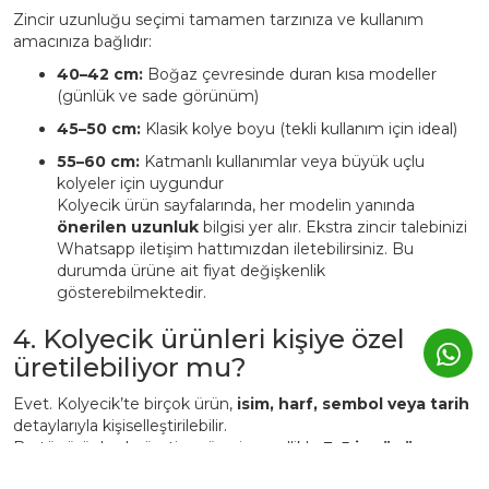
Zincir uzunluğu seçimi tamamen tarzınıza ve kullanım
amacınıza bağlıdır:
40–42 cm:
Boğaz çevresinde duran kısa modeller
(günlük ve sade görünüm)
45–50 cm:
Klasik kolye boyu (tekli kullanım için ideal)
55–60 cm:
Katmanlı kullanımlar veya büyük uçlu
kolyeler için uygundur
Kolyecik ürün sayfalarında, her modelin yanında
önerilen uzunluk
bilgisi yer alır. Ekstra zincir talebinizi
Whatsapp iletişim hattımızdan iletebilirsiniz. Bu
durumda ürüne ait fiyat değişkenlik
gösterebilmektedir.
4. Kolyecik ürünleri kişiye özel
üretilebiliyor mu?
Evet. Kolyecik’te birçok ürün,
isim, harf, sembol veya tarih
detaylarıyla kişiselleştirilebilir.
Bu tür ürünlerde üretim süresi genellikle
3–5 iş günü
uzar.
Kişiye özel ürünler, markanın atölyesinde siparişe özel