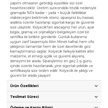
yapımı olmasının getirdiği eşsizlikle sizi özel
hissettirecektir. Üretim sürecindeki titizlik nedeniyle
gramajda %5'e kadar – yada + küçük farklılıklar
olabileceğini belirtmek isteriz; siparişiniz bu hassas
aralıkta özenle hazırlanıp sigortalı kargo ile güvenle
size ulaştırılır. Kolyecik'ten alacağınız her ürün, ayar
bilgisi, gramaj ve orijinalliğini belgeleyen özel bir
sertifika ile birlikte gönderilir. Günlük kullanıma
uygun zarif tasarımıyla Altın Mineli halhal, hem ofis
şıklığınızı tamamlar hem de özel davetlerde göz
kamaştırmanızı sağlar. Kolyecik farkıyla kaliteli altın
malzeme, el emeği işçilik ve güvenli alışveriş
deneyimi bir arada. Siparişleriniz en geç 2 iş günü
içinde özenle hazırlanarak, yine sigortalı şekilde ve
sertifikasıyla size teslim edilir. Kolyecik ile şıklığı ve
güveni bir arada yaşayın!
Ürün Özellikleri
Teslimat Süreci
Ödeme ve Kargo Bilgisi