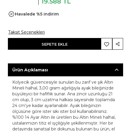
19.588 TL
Havalede %5 indirim
Taksit Seçenekleri
SEPETE EKLE
Ürün Açıklaması
Kolyecik güvencesiyle sunulan bu zarif ve şık Altın
Mineli halhal, 3,00 gram ağırlığıyla ayak bileğinizde
büyüleyici bir hafiflik sunar. Ana zincir uzunluğu 21
cm olup, 3 cm uzatma halkası sayesinde toplamda
24 cm’ye kadar ayarlanabilir. Ayak bileğinizin
ölçüsüne göre ister sıkı ister bol kullanabilirsiniz.
%100 14 Ayar Altın ile üretilen bu Altın Mineli halhal,
ustalarımızın titiz el işçiliğiyle şekillenmiştir. Her bir
detayında sanatsal bir dokunuş bulunan bu ürün, el