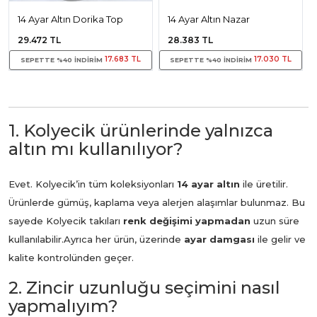
14 Ayar Altın Dorika Top
14 Ayar Altın Nazar
Gözlü Halhal
Boncugu Ve Baget Halhal
29.472 TL
28.383 TL
17.683 TL
17.030 TL
SEPETTE %40 INDIRIM
SEPETTE %40 INDIRIM
1. Kolyecik ürünlerinde yalnızca
altın mı kullanılıyor?
Evet. Kolyecik’in tüm koleksiyonları
14 ayar altın
ile üretilir.
Ürünlerde gümüş, kaplama veya alerjen alaşımlar bulunmaz. Bu
sayede Kolyecik takıları
renk değişimi yapmadan
uzun süre
kullanılabilir.
Ayrıca her ürün, üzerinde
ayar damgası
ile gelir ve
kalite kontrolünden geçer.
2. Zincir uzunluğu seçimini nasıl
yapmalıyım?