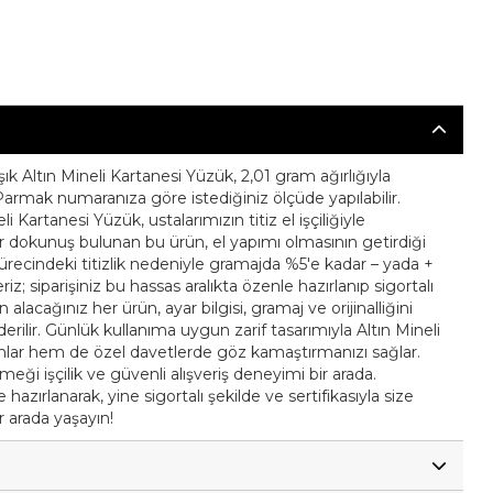
ık Altın Mineli Kartanesi Yüzük, 2,01 gram ağırlığıyla
 Parmak numaranıza göre istediğiniz ölçüde yapılabilir.
i Kartanesi Yüzük, ustalarımızın titiz el işçiliğiyle
bir dokunuş bulunan bu ürün, el yapımı olmasının getirdiği
m sürecindeki titizlik nedeniyle gramajda %5'e kadar – yada +
riz; siparişiniz bu hassas aralıkta özenle hazırlanıp sigortalı
n alacağınız her ürün, ayar bilgisi, gramaj ve orijinalliğini
nderilir. Günlük kullanıma uygun zarif tasarımıyla Altın Mineli
amlar hem de özel davetlerde göz kamaştırmanızı sağlar.
emeği işçilik ve güvenli alışveriş deneyimi bir arada.
hazırlanarak, yine sigortalı şekilde ve sertifikasıyla size
ir arada yaşayın!