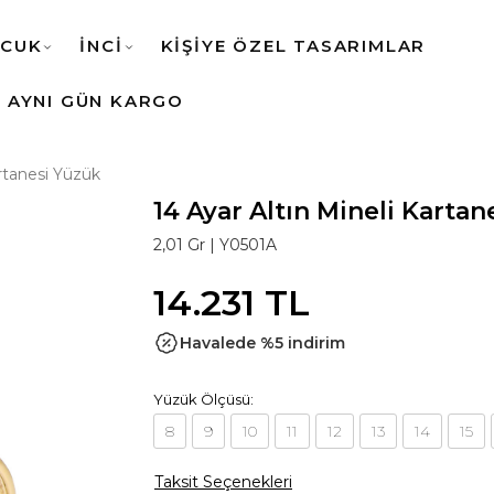
CUK
İNCİ
KİŞİYE ÖZEL TASARIMLAR
AYNI GÜN KARGO
artanesi Yüzük
14 Ayar Altın Mineli Karta
2,01 Gr |
Y0501A
14.231 TL
Havalede %5 indirim
Yüzük Ölçüsü:
8
9
10
11
12
13
14
15
Taksit Seçenekleri