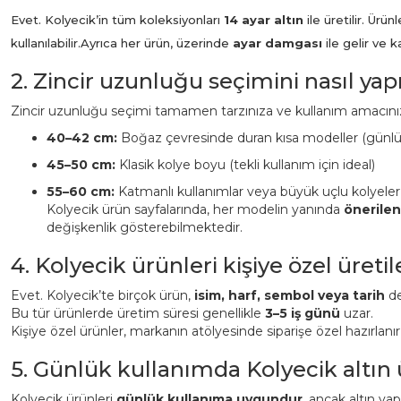
Evet. Kolyecik’in tüm koleksiyonları
14 ayar altın
ile üretilir. Ür
kullanılabilir.
Ayrıca her ürün, üzerinde
ayar damgası
ile gelir ve 
2. Zincir uzunluğu seçimini nasıl ya
Zincir uzunluğu seçimi tamamen tarzınıza ve kullanım amacınız
40–42 cm:
Boğaz çevresinde duran kısa modeller (günl
45–50 cm:
Klasik kolye boyu (tekli kullanım için ideal)
55–60 cm:
Katmanlı kullanımlar veya büyük uçlu kolyeler
Kolyecik ürün sayfalarında, her modelin yanında
önerile
değişkenlik gösterebilmektedir.
4. Kolyecik ürünleri kişiye özel üreti
Evet. Kolyecik’te birçok ürün,
isim, harf, sembol veya tarih
det
Bu tür ürünlerde üretim süresi genellikle
3–5 iş günü
uzar.
Kişiye özel ürünler, markanın atölyesinde siparişe özel hazırlanı
5. Günlük kullanımda Kolyecik altın
Kolyecik ürünleri
günlük kullanıma uygundur
, ancak altın ya