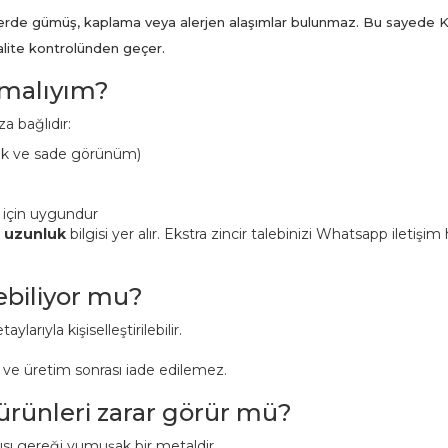
ünlerde gümüş, kaplama veya alerjen alaşımlar bulunmaz. Bu sayede K
kalite kontrolünden geçer.
pmalıyım?
a bağlıdır:
ük ve sade görünüm)
 için uygundur
n uzunluk
bilgisi yer alır. Ekstra zincir talebinizi Whatsapp iletişi
lebiliyor mu?
aylarıyla kişiselleştirilebilir.
r ve üretim sonrası iade edilemez.
 ürünleri zarar görür mü?
pısı gereği yumuşak bir metaldir.