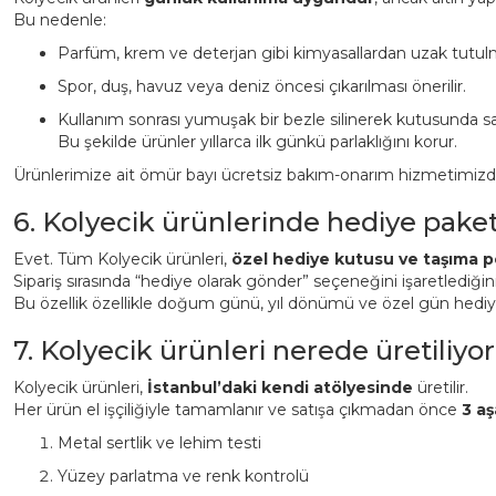
Bu nedenle:
Parfüm, krem ve deterjan gibi kimyasallardan uzak tutulm
Spor, duş, havuz veya deniz öncesi çıkarılması önerilir.
Kullanım sonrası yumuşak bir bezle silinerek kutusunda sa
Bu şekilde ürünler yıllarca ilk günkü parlaklığını korur.
Ürünlerimize ait ömür bayı ücretsiz bakım-onarım hizmetimizden 
6. Kolyecik ürünlerinde hediye pake
Evet. Tüm Kolyecik ürünleri,
özel hediye kutusu ve taşıma p
Sipariş sırasında “hediye olarak gönder” seçeneğini işaretlediği
Bu özellik özellikle doğum günü, yıl dönümü ve özel gün hediyeler
7. Kolyecik ürünleri nerede üretiliyor
Kolyecik ürünleri,
İstanbul’daki kendi atölyesinde
üretilir.
Her ürün el işçiliğiyle tamamlanır ve satışa çıkmadan önce
3 aş
Metal sertlik ve lehim testi
Yüzey parlatma ve renk kontrolü