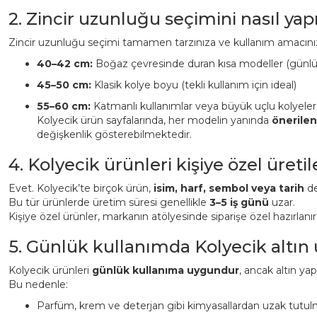
2. Zincir uzunluğu seçimini nasıl ya
Zincir uzunluğu seçimi tamamen tarzınıza ve kullanım amacınız
40–42 cm:
Boğaz çevresinde duran kısa modeller (günl
45–50 cm:
Klasik kolye boyu (tekli kullanım için ideal)
55–60 cm:
Katmanlı kullanımlar veya büyük uçlu kolyeler
Kolyecik ürün sayfalarında, her modelin yanında
önerile
değişkenlik gösterebilmektedir.
4. Kolyecik ürünleri kişiye özel üreti
Evet. Kolyecik’te birçok ürün,
isim, harf, sembol veya tarih
det
Bu tür ürünlerde üretim süresi genellikle
3–5 iş günü
uzar.
Kişiye özel ürünler, markanın atölyesinde siparişe özel hazırlanı
5. Günlük kullanımda Kolyecik altın
Kolyecik ürünleri
günlük kullanıma uygundur
, ancak altın ya
Bu nedenle:
Parfüm, krem ve deterjan gibi kimyasallardan uzak tutulm