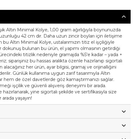
şık Altın Minimal Kolye, 1,00 gram ağırlığıyla boynunuzda
t uzunluğu 42 cm dir. Daha uzun zincir boyları için iletişime
 bu Altın Minimal Kolye, ustalarımızın titiz el işçiliğiyle
bir dokunuş bulunan bu ürün, el yapımı olmasının getirdiği
m sürecindeki titizlik nedeniyle gramajda %5'e kadar – yada +
riz; siparişiniz bu hassas aralıkta özenle hazırlanıp sigortalı
n alacağınız her ürün, ayar bilgisi, gramaj ve orijinalliğini
nderilir. Günlük kullanıma uygun zarif tasarımıyla Altın
lar hem de özel davetlerde göz kamaştırmanızı sağlar.
emeği işçilik ve güvenli alışveriş deneyimi bir arada.
hazırlanarak, yine sigortalı şekilde ve sertifikasıyla size
ir arada yaşayın!