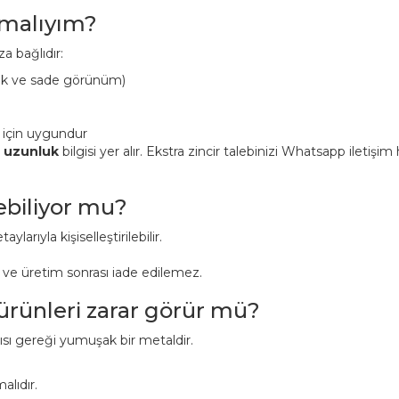
pmalıyım?
a bağlıdır:
ük ve sade görünüm)
 için uygundur
n uzunluk
bilgisi yer alır. Ekstra zincir talebinizi Whatsapp iletişi
lebiliyor mu?
aylarıyla kişiselleştirilebilir.
r ve üretim sonrası iade edilemez.
 ürünleri zarar görür mü?
pısı gereği yumuşak bir metaldir.
alıdır.