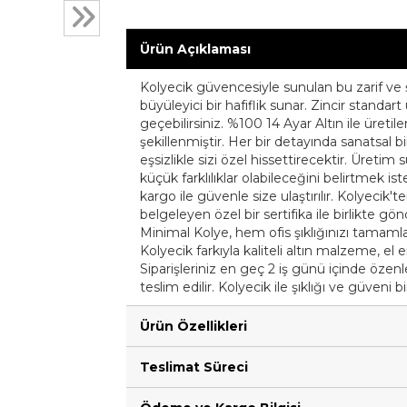
Ürün Açıklaması
Kolyecik güvencesiyle sunulan bu zarif ve 
büyüleyici bir hafiflik sunar. Zincir standar
geçebilirsiniz. %100 14 Ayar Altın ile üretilen
şekillenmiştir. Her bir detayında sanatsal 
eşsizlikle sizi özel hissettirecektir. Üreti
küçük farklılıklar olabileceğini belirtmek iste
kargo ile güvenle size ulaştırılır. Kolyecik'te
belgeleyen özel bir sertifika ile birlikte gö
Minimal Kolye, hem ofis şıklığınızı tamam
Kolyecik farkıyla kaliteli altın malzeme, el 
Siparişleriniz en geç 2 iş günü içinde özenle 
teslim edilir. Kolyecik ile şıklığı ve güveni b
Ürün Özellikleri
Teslimat Süreci