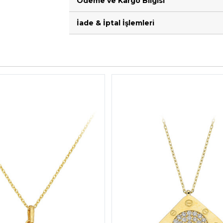
Ödeme ve Kargo Bilgisi
İade & İptal İşlemleri