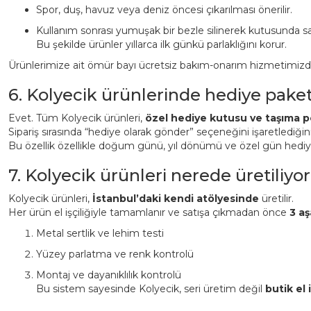
Spor, duş, havuz veya deniz öncesi çıkarılması önerilir.
Kullanım sonrası yumuşak bir bezle silinerek kutusunda sa
Bu şekilde ürünler yıllarca ilk günkü parlaklığını korur.
Ürünlerimize ait ömür bayı ücretsiz bakım-onarım hizmetimizden 
6. Kolyecik ürünlerinde hediye pake
Evet. Tüm Kolyecik ürünleri,
özel hediye kutusu ve taşıma p
Sipariş sırasında “hediye olarak gönder” seçeneğini işaretlediği
Bu özellik özellikle doğum günü, yıl dönümü ve özel gün hediyeler
7. Kolyecik ürünleri nerede üretiliyor
Kolyecik ürünleri,
İstanbul’daki kendi atölyesinde
üretilir.
Her ürün el işçiliğiyle tamamlanır ve satışa çıkmadan önce
3 aş
Metal sertlik ve lehim testi
Yüzey parlatma ve renk kontrolü
Montaj ve dayanıklılık kontrolü
Bu sistem sayesinde Kolyecik, seri üretim değil
butik el i