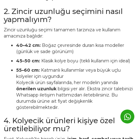
2. Zincir uzunluğu seçimini nasıl
yapmalıyım?
Zincir uzunluğu seçimi tamamen tarzınıza ve kullanım
amacınıza bağlıdır:
40–42 cm:
Boğaz çevresinde duran kısa modeller
(günlük ve sade görünüm)
45–50 cm:
Klasik kolye boyu (tekli kullanım için ideal)
55–60 cm:
Katmanlı kullanımlar veya büyük uçlu
kolyeler için uygundur
Kolyecik ürün sayfalarında, her modelin yanında
önerilen uzunluk
bilgisi yer alır. Ekstra zincir talebinizi
Whatsapp iletişim hattımızdan iletebilirsiniz. Bu
durumda ürüne ait fiyat değişkenlik
gösterebilmektedir.
4. Kolyecik ürünleri kişiye özel
üretilebiliyor mu?
Evet. Kolyecik’te birçok ürün,
isim, harf, sembol veya tarih