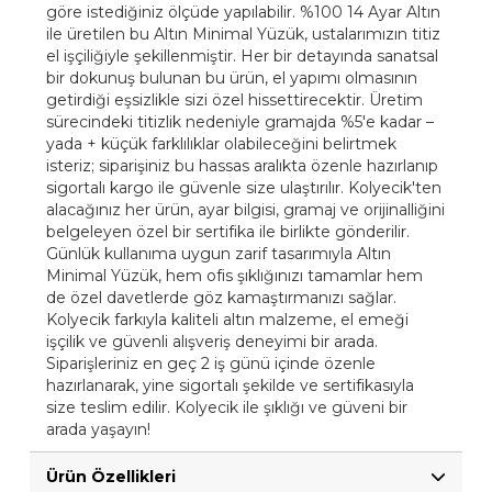
göre istediğiniz ölçüde yapılabilir. %100 14 Ayar Altın
ile üretilen bu Altın Minimal Yüzük, ustalarımızın titiz
el işçiliğiyle şekillenmiştir. Her bir detayında sanatsal
bir dokunuş bulunan bu ürün, el yapımı olmasının
getirdiği eşsizlikle sizi özel hissettirecektir. Üretim
sürecindeki titizlik nedeniyle gramajda %5'e kadar –
yada + küçük farklılıklar olabileceğini belirtmek
isteriz; siparişiniz bu hassas aralıkta özenle hazırlanıp
sigortalı kargo ile güvenle size ulaştırılır. Kolyecik'ten
alacağınız her ürün, ayar bilgisi, gramaj ve orijinalliğini
belgeleyen özel bir sertifika ile birlikte gönderilir.
Günlük kullanıma uygun zarif tasarımıyla Altın
Minimal Yüzük, hem ofis şıklığınızı tamamlar hem
de özel davetlerde göz kamaştırmanızı sağlar.
Kolyecik farkıyla kaliteli altın malzeme, el emeği
işçilik ve güvenli alışveriş deneyimi bir arada.
Siparişleriniz en geç 2 iş günü içinde özenle
hazırlanarak, yine sigortalı şekilde ve sertifikasıyla
size teslim edilir. Kolyecik ile şıklığı ve güveni bir
arada yaşayın!
Ürün Özellikleri