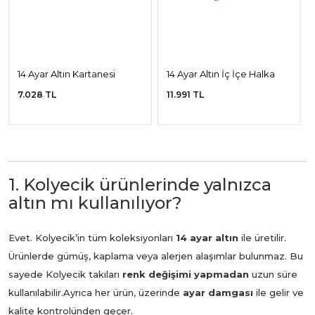
14 Ayar Altın Kartanesi
14 Ayar Altın İç İçe Halka
Yüzük
Yüzük
7.028 TL
11.991 TL
1. Kolyecik ürünlerinde yalnızca
altın mı kullanılıyor?
Evet. Kolyecik’in tüm koleksiyonları
14 ayar altın
ile üretilir.
Ürünlerde gümüş, kaplama veya alerjen alaşımlar bulunmaz. Bu
sayede Kolyecik takıları
renk değişimi yapmadan
uzun süre
kullanılabilir.
Ayrıca her ürün, üzerinde
ayar damgası
ile gelir ve
kalite kontrolünden geçer.