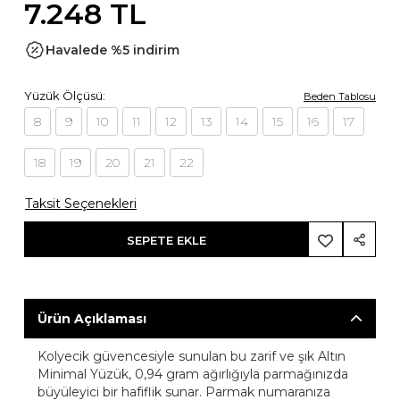
7.248 TL
Havalede %5 indirim
Yüzük Ölçüsü:
Beden Tablosu
8
9
10
11
12
13
14
15
16
17
18
19
20
21
22
Taksit Seçenekleri
SEPETE EKLE
Ürün Açıklaması
Kolyecik güvencesiyle sunulan bu zarif ve şık Altın
Minimal Yüzük, 0,94 gram ağırlığıyla parmağınızda
büyüleyici bir hafiflik sunar. Parmak numaranıza