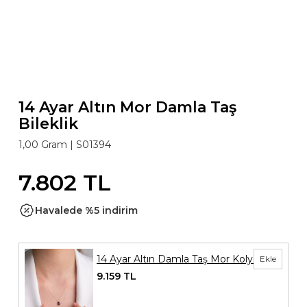
14 Ayar Altın Mor Damla Taş
Bileklik
1,00 Gram |
S01394
7.802 TL
Havalede %5 indirim
14 Ayar Altın Damla Taş Mor Kolye
Ekle
9.159 TL