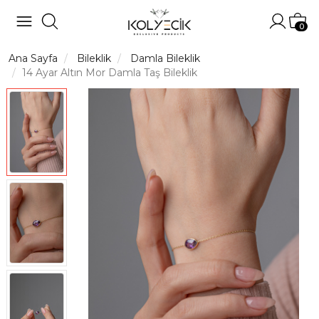
Hesabı
Sep
0
Ana Sayfa
Bileklik
Damla Bileklik
14 Ayar Altın Mor Damla Taş Bileklik