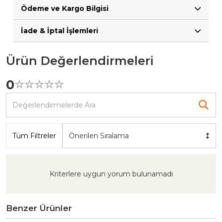
Ödeme ve Kargo Bilgisi
İade & İptal İşlemleri
Ürün Değerlendirmeleri
0
☆
★
☆
★
☆
★
☆
★
☆
★
Tüm Filtreler
Önerilen Sıralama
Kriterlere uygun yorum bulunamadı
Benzer Ürünler