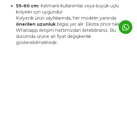
55–60 cm:
Katmanlı kullanımlar veya büyük uçlu
kolyeler için uygundur
Kolyecik ürün sayfalarında, her modelin yanında
önerilen uzunluk
bilgisi yer alır. Ekstra zincir talebinizi
Whatsapp iletişim hattımızdan iletebilirsiniz. Bu
durumda ürüne ait fiyat değişkenlik
gösterebilmektedir.
4. Kolyecik ürünleri kişiye özel
üretilebiliyor mu?
Evet. Kolyecik’te birçok ürün,
isim, harf, sembol veya tarih
detaylarıyla kişiselleştirilebilir.
Bu tür ürünlerde üretim süresi genellikle
3–5 iş günü
uzar.
Kişiye özel ürünler, markanın atölyesinde siparişe özel
hazırlanır ve üretim sonrası iade edilemez.
5. Günlük kullanımda Kolyecik
altın ürünleri zarar görür mü?
Kolyecik ürünleri
günlük kullanıma uygundur
, ancak altın
yapısı gereği yumuşak bir metaldir.