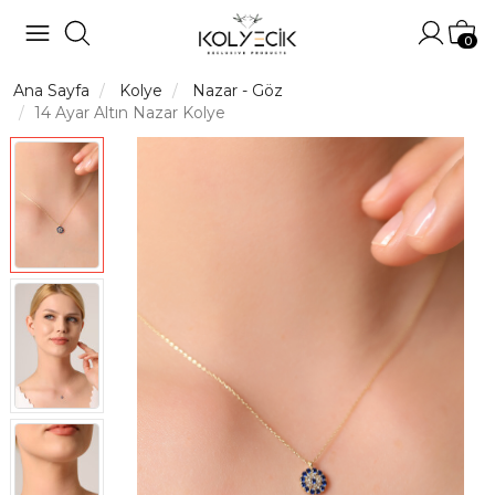
Hesabı
Sep
0
Ana Sayfa
Kolye
Nazar - Göz
14 Ayar Altın Nazar Kolye