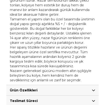
görünüm sunar. Nazar sembolünün dikkat çekici
tonları, kolyeye hem estetik bir duruş hem de
manevi bir anlam kazandırarak günlük kullanımda
ideal bir aksesuar hâline getirir.
Tamamen el yapımı olan bu özel tasarımda üretimin
doğal yapısı gereği ağırlıkta %5 + / - değişkenlik
gösterebilir. Bu doğal farklılıklar her bir kolyeyi
benzersiz kılan değerli detaylardır. Ustalıkla işlenen
14 ayar altın yüzey, nazar figürünün renklerini öne
çıkarır ve uzun yıllar boyunca parlaklığını korur.
Her sipariş titizlikle hazırlanır ve ürünün değerini
belgeleyen ürüne özel sertifika mevcuttur. Tüm
hazırlık aşamalarının ardından kolyeniz 2 günde
kargoya teslim edilir, böylece koruyucu ve şık
tasarımınıza kısa sürede kavuşabilirsiniz.
Nazarın geleneksel gücünü modern altın işçiliğiyle
birleştiren bu kolye, hem kendiniz hem de
sevdikleriniz için anlamlı ve zarif bir seçimdir.
Ürün Özellikleri
Teslimat Süreci