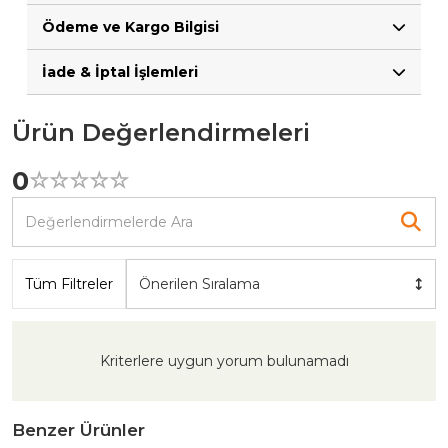
Ödeme ve Kargo Bilgisi
İade & İptal İşlemleri
Ürün Değerlendirmeleri
0
☆
★
☆
★
☆
★
☆
★
☆
★
Tüm Filtreler
Önerilen Sıralama
Kriterlere uygun yorum bulunamadı
Benzer Ürünler