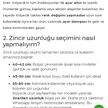
Evet. Kolyecik’in tüm koleksiyonları
14 ayar altın
ile üretilir.
Ürünlerde gümüş, kaplama veya alerjen alaşımlar bulunmaz. Bu
sayede Kolyecik takıları
renk değişimi yapmadan
uzun süre
kullanılabilir.
Ayrıca her ürün, üzerinde
ayar damgası
ile gelir ve
kalite kontrolünden geçer.
2. Zincir uzunluğu seçimini nasıl
yapmalıyım?
Zincir uzunluğu seçimi tamamen tarzınıza ve kullanım
amacınıza bağlıdır:
40–42 cm:
Boğaz çevresinde duran kısa modeller
(günlük ve sade görünüm)
45–50 cm:
Klasik kolye boyu (tekli kullanım için ideal)
55–60 cm:
Katmanlı kullanımlar veya büyük uçlu
kolyeler için uygundur
Kolyecik ürün sayfalarında, her modelin yanında
önerilen uzunluk
bilgisi yer alır. Ekstra zincir talebinizi
Whatsapp iletişim hattımızdan iletebilirsiniz. Bu
durumda ürüne ait fiyat değişkenlik