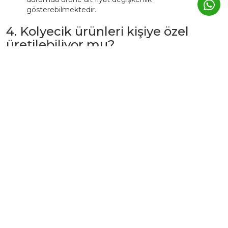
gösterebilmektedir.
4. Kolyecik ürünleri kişiye özel
üretilebiliyor mu?
Evet. Kolyecik’te birçok ürün,
isim, harf, sembol veya tarih
detaylarıyla kişiselleştirilebilir.
Bu tür ürünlerde üretim süresi genellikle
3–5 iş günü
uzar.
Kişiye özel ürünler, markanın atölyesinde siparişe özel
hazırlanır ve üretim sonrası iade edilemez.
5. Günlük kullanımda Kolyecik
altın ürünleri zarar görür mü?
Kolyecik ürünleri
günlük kullanıma uygundur
, ancak altın
yapısı gereği yumuşak bir metaldir.
Bu nedenle:
Parfüm, krem ve deterjan gibi kimyasallardan uzak
tutulmalıdır.
Spor, duş, havuz veya deniz öncesi çıkarılması önerilir.