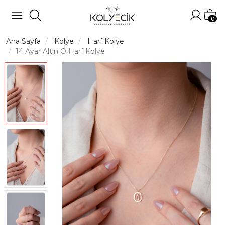
Hesabı
Sep
0
Ana Sayfa
Kolye
Harf Kolye
14 Ayar Altın O Harf Kolye