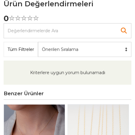
Ürün Değerlendirmeleri
0
☆
★
☆
★
☆
★
☆
★
☆
★
Tüm Filtreler
Önerilen Sıralama
Kriterlere uygun yorum bulunamadı
Benzer Ürünler