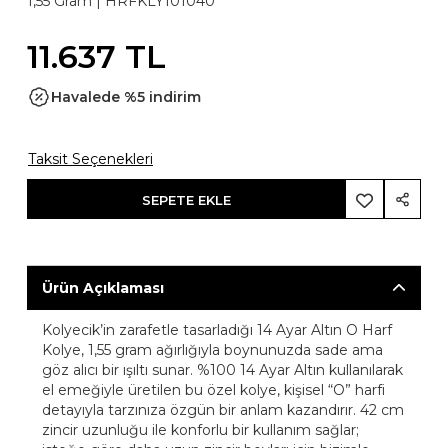
1,55 Gram |
HRFKLY101040
11.637 TL
Havalede %5 indirim
Taksit Seçenekleri
SEPETE EKLE
Ürün Açıklaması
Kolyecik’in zarafetle tasarladığı 14 Ayar Altın O Harf
Kolye, 1,55 gram ağırlığıyla boynunuzda sade ama
göz alıcı bir ışıltı sunar. %100 14 Ayar Altın kullanılarak
el emeğiyle üretilen bu özel kolye, kişisel “O” harfi
detayıyla tarzınıza özgün bir anlam kazandırır. 42 cm
zincir uzunluğu ile konforlu bir kullanım sağlar;