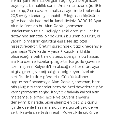
Renkli Şahmeran, 2,05 gram ağırlığıyla bileğinizde
büyüleyici bir hafiflik sunar. Ana zincir uzunluğu 18,5
cm olup, 2 cm uzatma halkası sayesinde toplamda
20,5 cm’ye kadar ayarlanabilir. Bileğinizin ölçüsüne
göre ister sıkı ister bol kullanabilirsiniz. %100 14 Ayar
Altın ile üretilen bu Altın Renkli Şahmeran,
ustalarımızın titiz el işçiliğiyle şekillenmiştir. Her bir
detayında sanatsal bir dokunuş bulunan bu ürün, el
yapımı olmasının getirdiği eşsizlikle sizi özel
hissettirecektir. Üretim sürecindeki titizlik nedeniyle
gramajda %5'e kadar – yada + küçük farklılıklar
olabileceğini belirtmek isteriz; siparişiniz bu hassas
aralıkta özenle hazırlanıp sigortalı kargo ile güvenle
size ulaştırılır. Kolyecik'ten alacağınız her ürün, ayar
bilgisi, gramaj ve orijinalliğini belgeleyen özel bir
sertifika ile birlikte gönderilir. Günlük kullanıma
uygun zarif tasarımıyla Altın Renkli Şahmeran, hem
ofis şıklığınızı tamamlar hem de özel davetlerde göz
kamaştırmanızı sağlar. Kolyecik farkıyla kaliteli altın
malzeme, el emeği işçilik ve güvenli alışveriş
deneyimi bir arada. Siparişleriniz en geç 2 iş günü
içinde özenle hazırlanarak, yine sigortalı şekilde ve
sertifikasıyla size teslim edilir. Kolyecik ile şıklığı ve