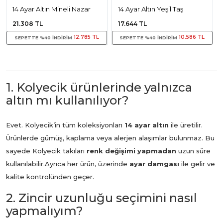
14 Ayar Altın Mineli Nazar
14 Ayar Altın Yeşil Taş
Şahmeran
Figürlü Şahmeran
21.308 TL
17.644 TL
12.785 TL
10.586 TL
SEPETTE %40 INDIRIM
SEPETTE %40 INDIRIM
1. Kolyecik ürünlerinde yalnızca
altın mı kullanılıyor?
Evet. Kolyecik’in tüm koleksiyonları
14 ayar altın
ile üretilir.
Ürünlerde gümüş, kaplama veya alerjen alaşımlar bulunmaz. Bu
sayede Kolyecik takıları
renk değişimi yapmadan
uzun süre
kullanılabilir.
Ayrıca her ürün, üzerinde
ayar damgası
ile gelir ve
kalite kontrolünden geçer.
2. Zincir uzunluğu seçimini nasıl
yapmalıyım?