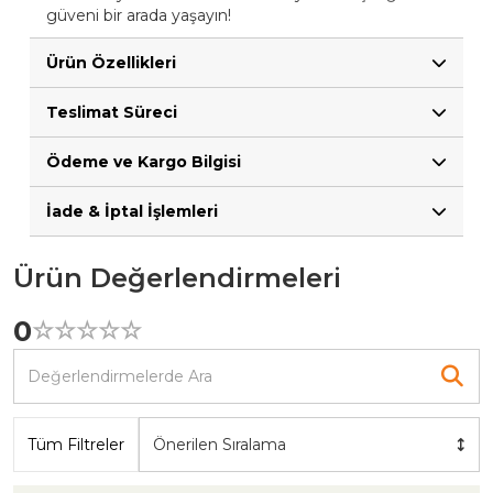
güveni bir arada yaşayın!
Ürün Özellikleri
Teslimat Süreci
Ödeme ve Kargo Bilgisi
İade & İptal İşlemleri
Ürün Değerlendirmeleri
0
☆
★
☆
★
☆
★
☆
★
☆
★
Tüm Filtreler
Önerilen Sıralama