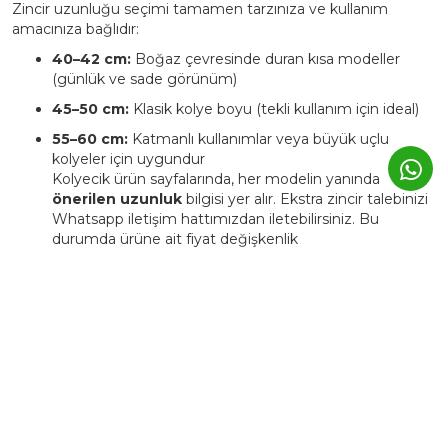
Zincir uzunluğu seçimi tamamen tarzınıza ve kullanım
amacınıza bağlıdır:
40–42 cm:
Boğaz çevresinde duran kısa modeller
(günlük ve sade görünüm)
45–50 cm:
Klasik kolye boyu (tekli kullanım için ideal)
55–60 cm:
Katmanlı kullanımlar veya büyük uçlu
kolyeler için uygundur
Kolyecik ürün sayfalarında, her modelin yanında
önerilen uzunluk
bilgisi yer alır. Ekstra zincir talebinizi
Whatsapp iletişim hattımızdan iletebilirsiniz. Bu
durumda ürüne ait fiyat değişkenlik
gösterebilmektedir.
4. Kolyecik ürünleri kişiye özel
üretilebiliyor mu?
Evet. Kolyecik’te birçok ürün,
isim, harf, sembol veya tarih
detaylarıyla kişiselleştirilebilir.
Bu tür ürünlerde üretim süresi genellikle
3–5 iş günü
uzar.
Kişiye özel ürünler, markanın atölyesinde siparişe özel
hazırlanır ve üretim sonrası iade edilemez.