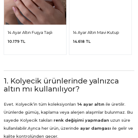
14 Ayar Altın Fuşya Taşlı
14 Ayar Altın Mavi Kutup
Baget Yüzük
Yıldızı Yüzük
10.179 TL
14.618 TL
1. Kolyecik ürünlerinde yalnızca
altın mı kullanılıyor?
Evet. Kolyecik’in tüm koleksiyonları
14 ayar altın
ile üretilir.
Ürünlerde gümüş, kaplama veya alerjen alaşımlar bulunmaz. Bu
sayede Kolyecik takıları
renk değişimi yapmadan
uzun süre
kullanılabilir.
Ayrıca her ürün, üzerinde
ayar damgası
ile gelir ve
kalite kontrolünden geçer.