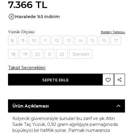
7.366 TL
Havalede %5 indirim
Yüzük Ölçüsü:
Beden Tablosu
8
9
10
11
12
13
14
15
16
17
18
19
20
21
22
Standart
Taksit Seçenekleri
SEPETE EKLE
Ürün Açıklaması
Kolyecik güvencesiyle sunulan bu zarif ve şık Altın
Sade Taç Yüzük, 0,92 gram ağırlığıyla parmağınızda
büyüleyici bir hafiflik sunar. Parmak numaranıza