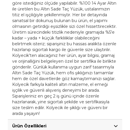
göre istediğiniz ölçüde yapılabilir. %100 14 Ayar Altın
ile üretilen bu Altın Sade Taç Yüzük, ustalarımızın
titiz el işçiliğiyle şekillenmiştir. Her bir detayında
sanatsal bir dokunuş bulunan bu ürün, el yapımı
olmasının getirdiği eşsizlikle sizi özel hissettirecektir.
Üretim sürecindeki titizlik nedeniyle gramajda %5'e
kadar – yada + küçük farklılıklar olabileceğini
belirtmek isteriz; siparişiniz bu hassas aralıkta özenle
hazırlanıp sigortalı kargo ile güvenle size ulaştırılır.
Kolyecik'ten alacağınız her ürün, ayar bilgisi, gramaj
ve orijinalliğini belgeleyen özel bir sertifika ile birlikte
gönderilir. Günlük kullanıma uygun zarif tasarımıyla
Altın Sade Taç Yüzük, hem ofis şıklığınızı tamamlar
hem de özel davetlerde göz kamaştırmanızı sağlar.
Kolyecik farkıyla kaliteli altın malzeme, el emeği
işçilik ve güvenli alışveriş deneyimi bir arada.
Siparişleriniz en geç 2 iş günü içinde özenle
hazırlanarak, yine sigortalı şekilde ve sertifikasıyla
size teslim edilir. Kolyecik ile şıklığı ve güveni bir
arada yaşayın!
Ürün Özellikleri