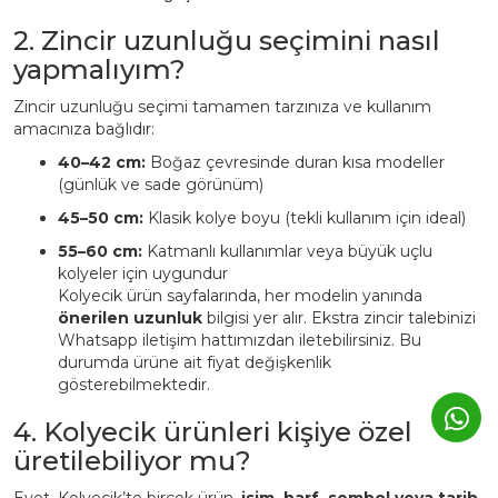
2. Zincir uzunluğu seçimini nasıl
yapmalıyım?
Zincir uzunluğu seçimi tamamen tarzınıza ve kullanım
amacınıza bağlıdır:
40–42 cm:
Boğaz çevresinde duran kısa modeller
(günlük ve sade görünüm)
45–50 cm:
Klasik kolye boyu (tekli kullanım için ideal)
55–60 cm:
Katmanlı kullanımlar veya büyük uçlu
kolyeler için uygundur
Kolyecik ürün sayfalarında, her modelin yanında
önerilen uzunluk
bilgisi yer alır. Ekstra zincir talebinizi
Whatsapp iletişim hattımızdan iletebilirsiniz. Bu
durumda ürüne ait fiyat değişkenlik
gösterebilmektedir.
4. Kolyecik ürünleri kişiye özel
üretilebiliyor mu?
Evet. Kolyecik’te birçok ürün,
isim, harf, sembol veya tarih