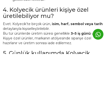
4. Kolyecik ürünleri kişiye özel
üretilebiliyor mu?
Evet. Kolyecik’te birçok ürün,
isim, harf, sembol veya tarih
detaylarıyla kişiselleştirilebilir.
Bu tür ürünlerde üretim süresi genellikle
3–5 iş günü
uzar.
Kişiye özel ürünler, markanın atölyesinde siparişe özel
hazırlanır ve üretim sonrası iade edilemez.
5. Günlük kullanımda Kolyecik
altın ürünleri zarar görür mü?
Kolyecik ürünleri
günlük kullanıma uygundur
, ancak altın
yapısı gereği yumuşak bir metaldir.
Bu nedenle:
Parfüm, krem ve deterjan gibi kimyasallardan uzak
tutulmalıdır.
Spor, duş, havuz veya deniz öncesi çıkarılması önerilir.
Kullanım sonrası yumuşak bir bezle silinerek kutusunda