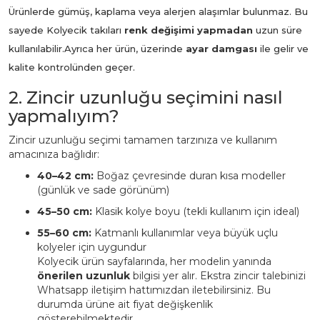
Ürünlerde gümüş, kaplama veya alerjen alaşımlar bulunmaz. Bu
sayede Kolyecik takıları
renk değişimi yapmadan
uzun süre
kullanılabilir.
Ayrıca her ürün, üzerinde
ayar damgası
ile gelir ve
kalite kontrolünden geçer.
2. Zincir uzunluğu seçimini nasıl
yapmalıyım?
Zincir uzunluğu seçimi tamamen tarzınıza ve kullanım
amacınıza bağlıdır:
40–42 cm:
Boğaz çevresinde duran kısa modeller
(günlük ve sade görünüm)
45–50 cm:
Klasik kolye boyu (tekli kullanım için ideal)
55–60 cm:
Katmanlı kullanımlar veya büyük uçlu
kolyeler için uygundur
Kolyecik ürün sayfalarında, her modelin yanında
önerilen uzunluk
bilgisi yer alır. Ekstra zincir talebinizi
Whatsapp iletişim hattımızdan iletebilirsiniz. Bu
durumda ürüne ait fiyat değişkenlik
gösterebilmektedir.