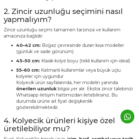
2. Zincir uzunluğu seçimini nasıl
yapmalıyım?
Zincir uzunluğu seçimi tamamen tarzınıza ve kullanım
amacınıza bağlıdır:
40–42 cm:
Boğaz çevresinde duran kısa modeller
(günlük ve sade görünüm)
45–50 cm:
Klasik kolye boyu (tekli kullanım için ideal)
55–60 cm:
Katmanlı kullanımlar veya büyük uçlu
kolyeler için uygundur
Kolyecik ürün sayfalarında, her modelin yanında
önerilen uzunluk
bilgisi yer alır. Ekstra zincir talebinizi
Whatsapp iletişim hattımızdan iletebilirsiniz. Bu
durumda ürüne ait fiyat değişkenlik
gösterebilmektedir.
4. Kolyecik ürünleri kişiye özel
üretilebiliyor mu?
Evet. Kolyecik’te birçok ürün,
isim, harf, sembol veya tarih