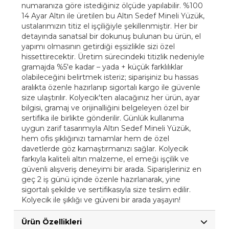
numaranıza göre istediğiniz ölçüde yapılabilir. %100
14 Ayar Altın ile üretilen bu Altın Sedef Mineli Yüzük,
ustalarımızın titiz el işçiliğiyle şekillenmiştir. Her bir
detayında sanatsal bir dokunuş bulunan bu ürün, el
yapımı olmasının getirdiği eşsizlikle sizi özel
hissettirecektir. Üretim sürecindeki titizlik nedeniyle
gramajda %5'e kadar – yada + küçük farklılıklar
olabileceğini belirtmek isteriz; siparişiniz bu hassas
aralıkta özenle hazırlanıp sigortalı kargo ile güvenle
size ulaştırılır. Kolyecik'ten alacağınız her ürün, ayar
bilgisi, gramaj ve orijinalliğini belgeleyen özel bir
sertifika ile birlikte gönderilir. Günlük kullanıma
uygun zarif tasarımıyla Altın Sedef Mineli Yüzük,
hem ofis şıklığınızı tamamlar hem de özel
davetlerde göz kamaştırmanızı sağlar. Kolyecik
farkıyla kaliteli altın malzeme, el emeği işçilik ve
güvenli alışveriş deneyimi bir arada. Siparişleriniz en
geç 2 iş günü içinde özenle hazırlanarak, yine
sigortalı şekilde ve sertifikasıyla size teslim edilir.
Kolyecik ile şıklığı ve güveni bir arada yaşayın!
Ürün Özellikleri