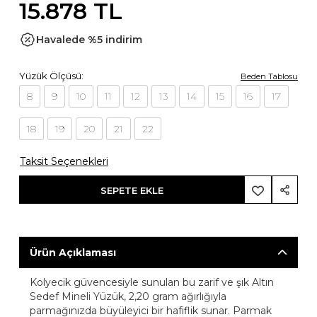
15.878 TL
Havalede %5 indirim
Yüzük Ölçüsü:
Beden Tablosu
8
9
10
11
12
13
14
15
16
17
18
19
20
21
22
Taksit Seçenekleri
SEPETE EKLE
Ürün Açıklaması
Kolyecik güvencesiyle sunulan bu zarif ve şık Altın
Sedef Mineli Yüzük, 2,20 gram ağırlığıyla
parmağınızda büyüleyici bir hafiflik sunar. Parmak