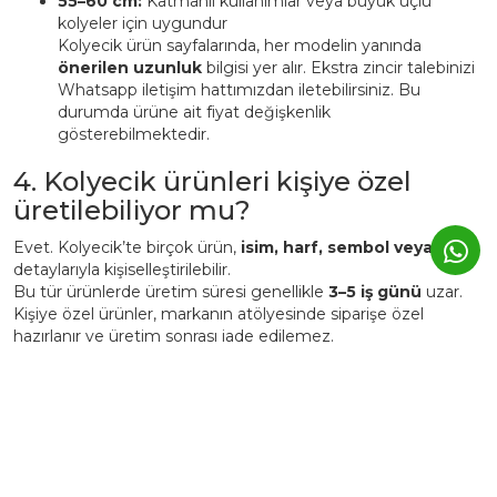
55–60 cm:
Katmanlı kullanımlar veya büyük uçlu
kolyeler için uygundur
Kolyecik ürün sayfalarında, her modelin yanında
önerilen uzunluk
bilgisi yer alır. Ekstra zincir talebinizi
Whatsapp iletişim hattımızdan iletebilirsiniz. Bu
durumda ürüne ait fiyat değişkenlik
gösterebilmektedir.
4. Kolyecik ürünleri kişiye özel
üretilebiliyor mu?
Evet. Kolyecik’te birçok ürün,
isim, harf, sembol veya tarih
detaylarıyla kişiselleştirilebilir.
Bu tür ürünlerde üretim süresi genellikle
3–5 iş günü
uzar.
Kişiye özel ürünler, markanın atölyesinde siparişe özel
hazırlanır ve üretim sonrası iade edilemez.
5. Günlük kullanımda Kolyecik
altın ürünleri zarar görür mü?
Kolyecik ürünleri
günlük kullanıma uygundur
, ancak altın
yapısı gereği yumuşak bir metaldir.
Bu nedenle: