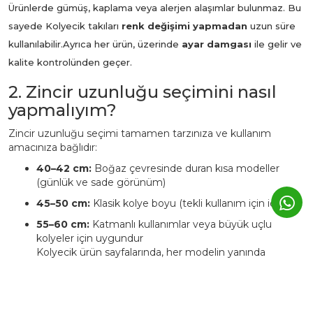
Ürünlerde gümüş, kaplama veya alerjen alaşımlar bulunmaz. Bu
sayede Kolyecik takıları
renk değişimi yapmadan
uzun süre
kullanılabilir.
Ayrıca her ürün, üzerinde
ayar damgası
ile gelir ve
kalite kontrolünden geçer.
2. Zincir uzunluğu seçimini nasıl
yapmalıyım?
Zincir uzunluğu seçimi tamamen tarzınıza ve kullanım
amacınıza bağlıdır:
40–42 cm:
Boğaz çevresinde duran kısa modeller
(günlük ve sade görünüm)
45–50 cm:
Klasik kolye boyu (tekli kullanım için ideal)
55–60 cm:
Katmanlı kullanımlar veya büyük uçlu
kolyeler için uygundur
Kolyecik ürün sayfalarında, her modelin yanında
önerilen uzunluk
bilgisi yer alır. Ekstra zincir talebinizi
Whatsapp iletişim hattımızdan iletebilirsiniz. Bu
durumda ürüne ait fiyat değişkenlik
gösterebilmektedir.