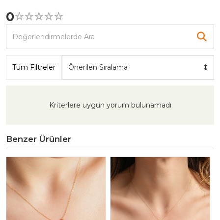
0
☆
★
☆
★
☆
★
☆
★
☆
★
Tüm Filtreler
Önerilen Sıralama
Kriterlere uygun yorum bulunamadı
Benzer Ürünler