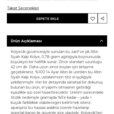
Taksit Seçenekleri
SEPETE EKLE
Ürün Açıklaması
Kolyecik güvencesiyle sunulan bu zarif ve şık Altın
Siyah Kalp Kolye, 0,78 gram ağırlığıyla boynunuzda
büyüleyici bir hafiflik sunar. Zincir standart uzunluğu
42 cm dir. Daha uzun zincir boyları için iletişime
geçebilirsiniz. %100 14 Ayar Altın ile üretilen bu Altın
Siyah Kalp Kolye, ustalarımızın titiz el işçiliğiyle
şekillenmiştir. Her bir detayında sanatsal bir dokunuş
bulunan bu ürün, el yapımı olmasının getirdiği
eşsizlikle sizi özel hissettirecektir. Üretim sürecindeki
titizlik nedeniyle gramajda %5'e kadar – yada +
küçük farklılıklar olabileceğini belirtmek isteriz;
siparişiniz bu hassas aralıkta özenle hazırlanıp
sigortalı kargo ile güvenle size ulaştırılır. Kolyecik'ten