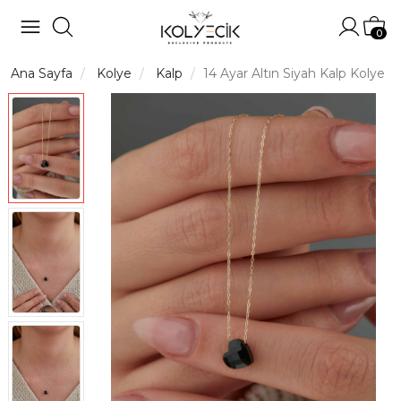
Hesabı
Sep
0
Ana Sayfa
Kolye
Kalp
14 Ayar Altın Siyah Kalp Kolye