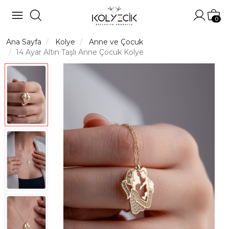
Hesabı
Sep
0
Ana Sayfa
Kolye
Anne ve Çocuk
14 Ayar Altın Taşlı Anne Çocuk Kolye