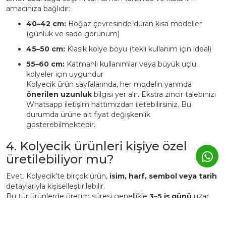
amacınıza bağlıdır:
40–42 cm:
Boğaz çevresinde duran kısa modeller
(günlük ve sade görünüm)
45–50 cm:
Klasik kolye boyu (tekli kullanım için ideal)
55–60 cm:
Katmanlı kullanımlar veya büyük uçlu
kolyeler için uygundur
Kolyecik ürün sayfalarında, her modelin yanında
önerilen uzunluk
bilgisi yer alır. Ekstra zincir talebinizi
Whatsapp iletişim hattımızdan iletebilirsiniz. Bu
durumda ürüne ait fiyat değişkenlik
gösterebilmektedir.
4. Kolyecik ürünleri kişiye özel
üretilebiliyor mu?
Evet. Kolyecik’te birçok ürün,
isim, harf, sembol veya tarih
detaylarıyla kişiselleştirilebilir.
Bu tür ürünlerde üretim süresi genellikle
3–5 iş günü
uzar.
Kişiye özel ürünler, markanın atölyesinde siparişe özel
hazırlanır ve üretim sonrası iade edilemez.