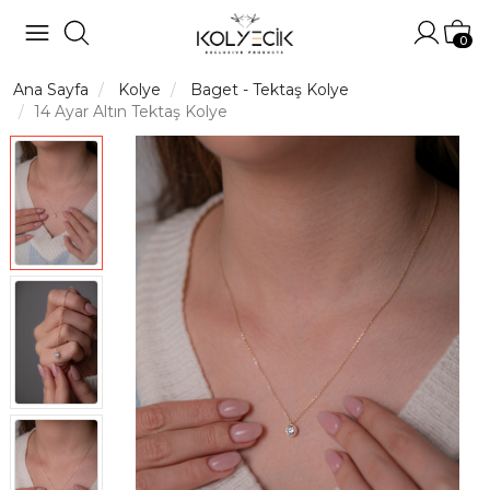
Hesabı
Sep
0
Ana Sayfa
Kolye
Baget - Tektaş Kolye
14 Ayar Altın Tektaş Kolye