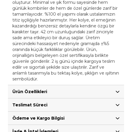
oluşturur. Minimal ve şık formu sayesinde hem
günlük kombinler de hem de özel günlerde zarif bir
tamamlayıcıdır. %100 el yapımı olarak ustalarımızın
titiz işçiliğiyle hazırlanmıştır. Her kolye, el emeğinin
kazandırdığı benzersiz detaylarla kendine özgü bir
karakter taşır. 42 cm uzunluğundaki zarif zinciriyle
sade ama etkileyici bir duruş sağlar. Üretim
sürecindeki hassasiyet nedeniyle gramajda ±%5
oranında küçük farklılıklar görülebilir. Ürün,
orijinalliğini belgeleyen özel sertifikasıyla birlikte
güvenle gönderilir. 2 iş günü içinde kargoya teslim
edilir ve sigortalı şekilde size ulaştırılır. Zarif ve
anlamlı tasarımıyla bu tektaş kolye, şıklığın ve ışıltının
sembolüdür.
Ürün Özellikleri
Teslimat Süreci
Ödeme ve Kargo Bilgisi
İade & İptal İşlemleri