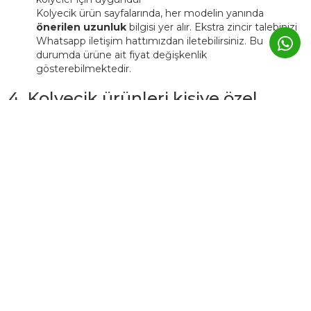
Kolyecik ürün sayfalarında, her modelin yanında
önerilen uzunluk
bilgisi yer alır. Ekstra zincir talebinizi
Whatsapp iletişim hattımızdan iletebilirsiniz. Bu
durumda ürüne ait fiyat değişkenlik
gösterebilmektedir.
4. Kolyecik ürünleri kişiye özel
üretilebiliyor mu?
Evet. Kolyecik’te birçok ürün,
isim, harf, sembol veya tarih
detaylarıyla kişiselleştirilebilir.
Bu tür ürünlerde üretim süresi genellikle
3–5 iş günü
uzar.
Kişiye özel ürünler, markanın atölyesinde siparişe özel
hazırlanır ve üretim sonrası iade edilemez.
5. Günlük kullanımda Kolyecik
altın ürünleri zarar görür mü?
Kolyecik ürünleri
günlük kullanıma uygundur
, ancak altın
yapısı gereği yumuşak bir metaldir.
Bu nedenle: