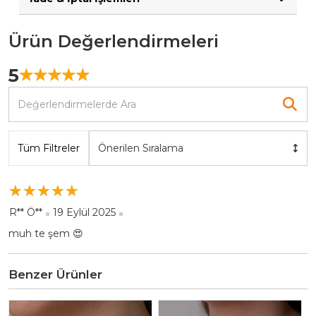
Ürün Değerlendirmeleri
5
☆
★
☆
★
☆
★
☆
★
☆
★
Tüm Filtreler
Önerilen Sıralama
☆
★
☆
★
☆
★
☆
★
☆
★
R** Ö**
19 Eylül 2025
muh te şem 😍
Benzer Ürünler