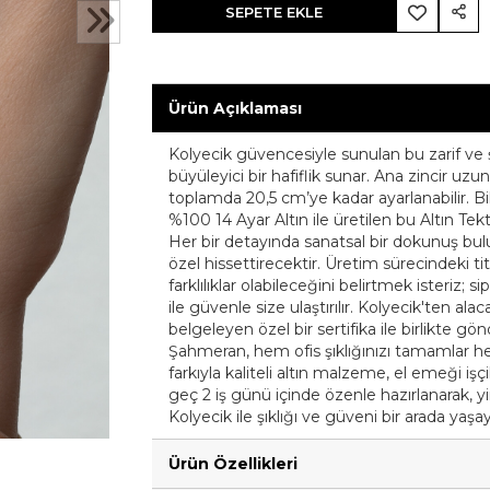
SEPETE EKLE
Ürün Açıklaması
Kolyecik güvencesiyle sunulan bu zarif ve ş
büyüleyici bir hafiflik sunar. Ana zincir u
toplamda 20,5 cm’ye kadar ayarlanabilir. Bile
%100 14 Ayar Altın ile üretilen bu Altın Tekta
Her bir detayında sanatsal bir dokunuş bulun
özel hissettirecektir. Üretim sürecindeki t
farklılıklar olabileceğini belirtmek isteriz; s
ile güvenle size ulaştırılır. Kolyecik'ten alac
belgeleyen özel bir sertifika ile birlikte gö
Şahmeran, hem ofis şıklığınızı tamamlar h
farkıyla kaliteli altın malzeme, el emeği işçi
geç 2 iş günü içinde özenle hazırlanarak, yine
Kolyecik ile şıklığı ve güveni bir arada yaşay
Ürün Özellikleri