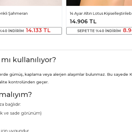
Renkli Şahmeran
14 Ayar Altın Lotus Kişiselleştirilebil
Şahmeran
14.906 TL
14.133 TL
8.
%40 INDIRIM
SEPETTE %40 INDIRIM
 mı kullanılıyor?
ünlerde gümüş, kaplama veya alerjen alaşımlar bulunmaz. Bu sayede K
kalite kontrolünden geçer.
pmalıyım?
a bağlıdır:
ük ve sade görünüm)
 için uygundur