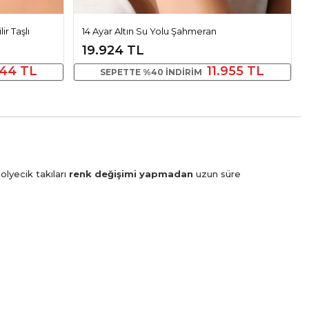
ir Taşlı
14 Ayar Altın Su Yolu Şahmeran
19.924 TL
944 TL
11.955 TL
SEPETTE %40 INDIRIM
olyecik takıları
renk değişimi yapmadan
uzun süre