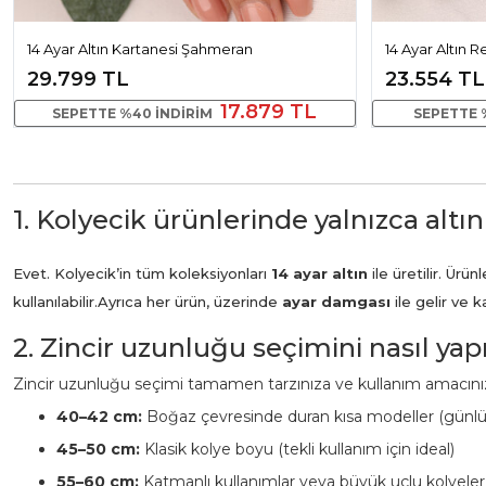
14 Ayar Altın Kartanesi Şahmeran
14 Ayar Altın 
29.799 TL
23.554 TL
17.879 TL
SEPETTE %40 INDIRIM
SEPETTE 
1. Kolyecik ürünlerinde yalnızca altın
Evet. Kolyecik’in tüm koleksiyonları
14 ayar altın
ile üretilir. Ür
kullanılabilir.
Ayrıca her ürün, üzerinde
ayar damgası
ile gelir ve 
2. Zincir uzunluğu seçimini nasıl ya
Zincir uzunluğu seçimi tamamen tarzınıza ve kullanım amacınız
40–42 cm:
Boğaz çevresinde duran kısa modeller (günl
45–50 cm:
Klasik kolye boyu (tekli kullanım için ideal)
55–60 cm:
Katmanlı kullanımlar veya büyük uçlu kolyeler