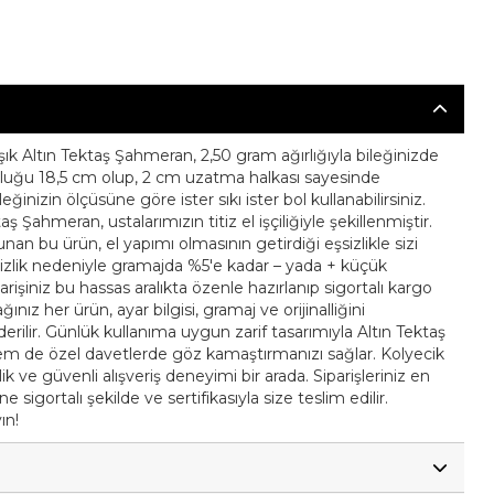
ık Altın Tektaş Şahmeran, 2,50 gram ağırlığıyla bileğinizde
zunluğu 18,5 cm olup, 2 cm uzatma halkası sayesinde
ğinizin ölçüsüne göre ister sıkı ister bol kullanabilirsiniz.
ş Şahmeran, ustalarımızın titiz el işçiliğiyle şekillenmiştir.
an bu ürün, el yapımı olmasının getirdiği eşsizlikle sizi
itizlik nedeniyle gramajda %5'e kadar – yada + küçük
iparişiniz bu hassas aralıkta özenle hazırlanıp sigortalı kargo
ağınız her ürün, ayar bilgisi, gramaj ve orijinalliğini
nderilir. Günlük kullanıma uygun zarif tasarımıyla Altın Tektaş
em de özel davetlerde göz kamaştırmanızı sağlar. Kolyecik
lik ve güvenli alışveriş deneyimi bir arada. Siparişleriniz en
 sigortalı şekilde ve sertifikasıyla size teslim edilir.
ın!