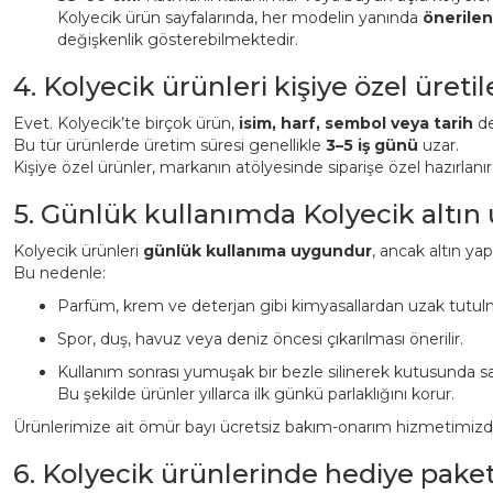
Kolyecik ürün sayfalarında, her modelin yanında
önerile
değişkenlik gösterebilmektedir.
4. Kolyecik ürünleri kişiye özel üreti
Evet. Kolyecik’te birçok ürün,
isim, harf, sembol veya tarih
det
Bu tür ürünlerde üretim süresi genellikle
3–5 iş günü
uzar.
Kişiye özel ürünler, markanın atölyesinde siparişe özel hazırlanı
5. Günlük kullanımda Kolyecik altın
Kolyecik ürünleri
günlük kullanıma uygundur
, ancak altın ya
Bu nedenle:
Parfüm, krem ve deterjan gibi kimyasallardan uzak tutulm
Spor, duş, havuz veya deniz öncesi çıkarılması önerilir.
Kullanım sonrası yumuşak bir bezle silinerek kutusunda sa
Bu şekilde ürünler yıllarca ilk günkü parlaklığını korur.
Ürünlerimize ait ömür bayı ücretsiz bakım-onarım hizmetimizden 
6. Kolyecik ürünlerinde hediye pake