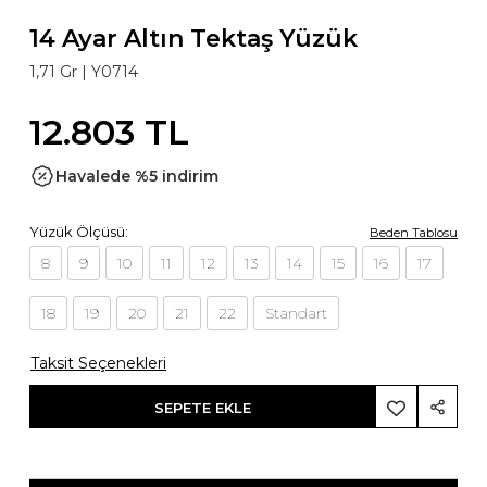
14 Ayar Altın Tektaş Yüzük
1,71 Gr |
Y0714
12.803 TL
Havalede %5 indirim
Yüzük Ölçüsü:
Beden Tablosu
8
9
10
11
12
13
14
15
16
17
18
19
20
21
22
Standart
Taksit Seçenekleri
SEPETE EKLE