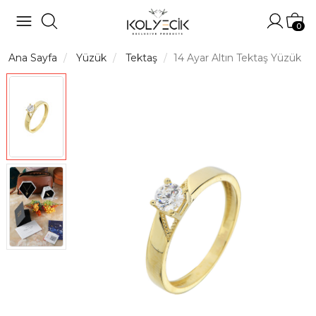
Hesabı
Sep
0
Ana Sayfa
Yüzük
Tektaş
14 Ayar Altın Tektaş Yüzük