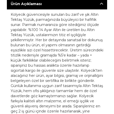
Ürün Açıklaması
Kolyecik güvencesiyle sunulan bu zarif ve şık Altın
Tektaş Yüzük, parmağınızda büyüleyici bir hafiflik
sunar. Parmak numaranıza göre istediğiniz ölçüde
yapılabilir. %100 14 Ayar Altın ile üretilen bu Altın
Tektaş Yüzük, ustalarımızın titiz el işçiliğiyle
şekillenmiştir. Her bir detayında sanatsal bir dokunuş
bulunan bu ürün, el yapımı olmasının getirdiği
eşsizlikle sizi özel hissettirecektir. Üretim sürecindeki
titizlik nedeniyle gramajda %5'e kadar – yada +
küçük farklılıklar olabileceğini belirtmek isteriz;
siparişiniz bu hassas aralıkta özenle hazırlanıp
sigortalı kargo ile güvenle size ulaştırılır. Kolyecik'ten
alacağınız her ürün, ayar bilgisi, gramaj ve orijinalliğini
belgeleyen özel bir sertifika ile birlikte gönderilir.
Günlük kullanıma uygun zarif tasarımıyla Altın Tektaş
Yüzük, hem ofis şıklığınızı tamamlar hem de özel
davetlerde göz kamaştırmanızı sağlar. Kolyecik
farkıyla kaliteli altın malzeme, el emeği işçilik ve
güvenli alışveriş deneyimi bir arada. Siparişleriniz en
geç 2 iş günü içinde özenle hazırlanarak, yine