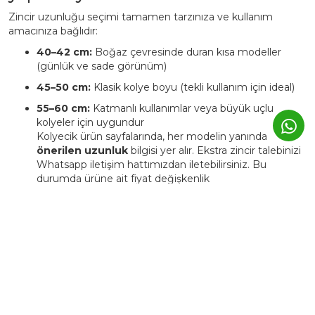
Zincir uzunluğu seçimi tamamen tarzınıza ve kullanım
amacınıza bağlıdır:
40–42 cm:
Boğaz çevresinde duran kısa modeller
(günlük ve sade görünüm)
45–50 cm:
Klasik kolye boyu (tekli kullanım için ideal)
55–60 cm:
Katmanlı kullanımlar veya büyük uçlu
kolyeler için uygundur
Kolyecik ürün sayfalarında, her modelin yanında
önerilen uzunluk
bilgisi yer alır. Ekstra zincir talebinizi
Whatsapp iletişim hattımızdan iletebilirsiniz. Bu
durumda ürüne ait fiyat değişkenlik
gösterebilmektedir.
4. Kolyecik ürünleri kişiye özel
üretilebiliyor mu?
Evet. Kolyecik’te birçok ürün,
isim, harf, sembol veya tarih
detaylarıyla kişiselleştirilebilir.
Bu tür ürünlerde üretim süresi genellikle
3–5 iş günü
uzar.
Kişiye özel ürünler, markanın atölyesinde siparişe özel