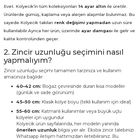
Evet. Kolyecik’in tüm koleksiyonları
14 ayar altın
ile üretilir.
Ürünlerde gümüş, kaplama veya alerjen alaşımlar bulunmaz. Bu
sayede Kolyecik takıları
renk değişimi yapmadan
uzun süre
kullanılabilir.
Ayrıca her ürün, üzerinde
ayar damgası
ile gelir ve
kalite kontrolünden geçer.
2. Zincir uzunluğu seçimini nasıl
yapmalıyım?
Zincir uzunluğu seçimi tamamen tarzınıza ve kullanım
amacınıza bağlıdır:
40–42 cm:
Boğaz çevresinde duran kısa modeller
(günlük ve sade görünüm)
45–50 cm:
Klasik kolye boyu (tekli kullanım için ideal)
55–60 cm:
Katmanlı kullanımlar veya büyük uçlu
kolyeler için uygundur
Kolyecik ürün sayfalarında, her modelin yanında
önerilen uzunluk
bilgisi yer alır. Ekstra zincir talebinizi
Whatsapp iletişim hattımızdan iletebilirsiniz. Bu