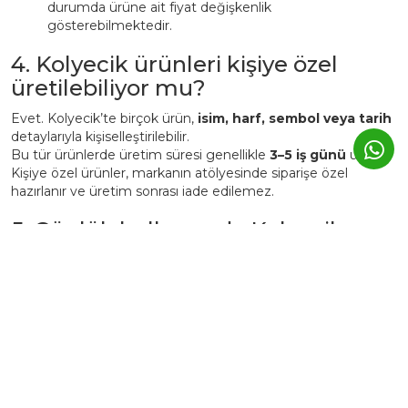
durumda ürüne ait fiyat değişkenlik
gösterebilmektedir.
4. Kolyecik ürünleri kişiye özel
üretilebiliyor mu?
Evet. Kolyecik’te birçok ürün,
isim, harf, sembol veya tarih
detaylarıyla kişiselleştirilebilir.
Bu tür ürünlerde üretim süresi genellikle
3–5 iş günü
uzar.
Kişiye özel ürünler, markanın atölyesinde siparişe özel
hazırlanır ve üretim sonrası iade edilemez.
5. Günlük kullanımda Kolyecik
altın ürünleri zarar görür mü?
Kolyecik ürünleri
günlük kullanıma uygundur
, ancak altın
yapısı gereği yumuşak bir metaldir.
Bu nedenle:
Parfüm, krem ve deterjan gibi kimyasallardan uzak
tutulmalıdır.
Spor, duş, havuz veya deniz öncesi çıkarılması önerilir.