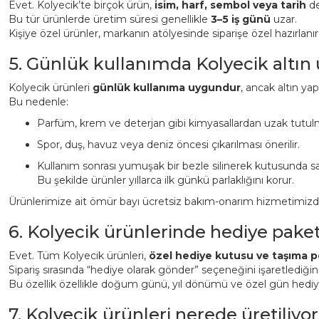
Evet. Kolyecik’te birçok ürün,
isim, harf, sembol veya tarih
det
Bu tür ürünlerde üretim süresi genellikle
3–5 iş günü
uzar.
Kişiye özel ürünler, markanın atölyesinde siparişe özel hazırlanı
5. Günlük kullanımda Kolyecik altın
Kolyecik ürünleri
günlük kullanıma uygundur
, ancak altın ya
Bu nedenle:
Parfüm, krem ve deterjan gibi kimyasallardan uzak tutulm
Spor, duş, havuz veya deniz öncesi çıkarılması önerilir.
Kullanım sonrası yumuşak bir bezle silinerek kutusunda sa
Bu şekilde ürünler yıllarca ilk günkü parlaklığını korur.
Ürünlerimize ait ömür bayı ücretsiz bakım-onarım hizmetimizden 
6. Kolyecik ürünlerinde hediye pake
Evet. Tüm Kolyecik ürünleri,
özel hediye kutusu ve taşıma p
Sipariş sırasında “hediye olarak gönder” seçeneğini işaretlediği
Bu özellik özellikle doğum günü, yıl dönümü ve özel gün hediyeler
7. Kolyecik ürünleri nerede üretiliyor