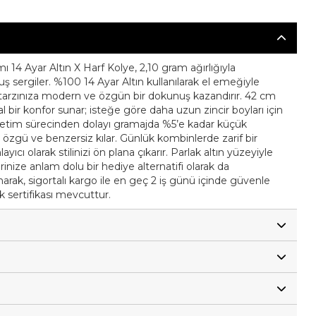
mı 14 Ayar Altın X Harf Kolye, 2,10 gram ağırlığıyla
ş sergiler. %100 14 Ayar Altın kullanılarak el emeğiyle
yla tarzınıza modern ve özgün bir dokunuş kazandırır. 42 cm
al bir konfor sunar; isteğe göre daha uzun zincir boyları için
ı üretim sürecinden dolayı gramajda %5’e kadar küçük
ine özgü ve benzersiz kılar. Günlük kombinlerde zarif bir
ıcı olarak stilinizi ön plana çıkarır. Parlak altın yüzeyiyle
rinize anlam dolu bir hediye alternatifi olarak da
arak, sigortalı kargo ile en geç 2 iş günü içinde güvenle
lik sertifikası mevcuttur.