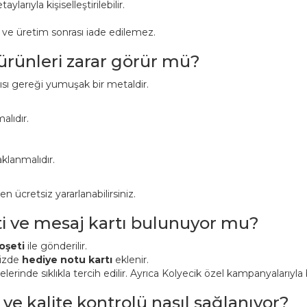
aylarıyla kişiselleştirilebilir.
r ve üretim sonrası iade edilemez.
 ürünleri zarar görür mü?
pısı gereği yumuşak bir metaldir.
alıdır.
klanmalıdır.
ücretsiz yararlanabilirsiniz.
ti ve mesaj kartı bulunuyor mu?
oşeti
ile gönderilir.
nizde
hediye notu kartı
eklenir.
inde sıklıkla tercih edilir. Ayrıca Kolyecik özel kampanyalarıyla bi
 ve kalite kontrolü nasıl sağlanıyor?