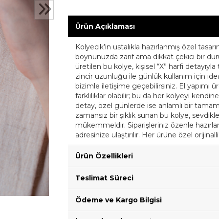
Ürün Açıklaması
Kolyecik’in ustalıkla hazırlanmış özel tasarı
boynunuzda zarif ama dikkat çekici bir duru
üretilen bu kolye, kişisel “X” harfi detayı
zincir uzunluğu ile günlük kullanım için ide
bizimle iletişime geçebilirsiniz. El yapım
farklılıklar olabilir; bu da her kolyeyi kend
detay, özel günlerde ise anlamlı bir tamamlay
zamansız bir şıklık sunan bu kolye, sevdikle
mükemmeldir. Siparişleriniz özenle hazırlan
adresinize ulaştırılır. Her ürüne özel orijinal
Ürün Özellikleri
Teslimat Süreci
Ödeme ve Kargo Bilgisi