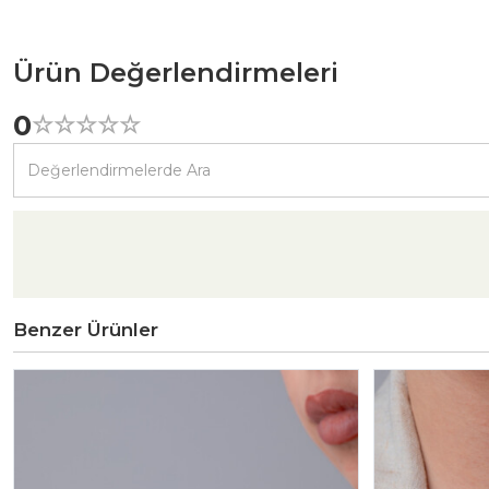
Ürün Değerlendirmeleri
0
☆
★
☆
★
☆
★
☆
★
☆
★
Benzer Ürünler