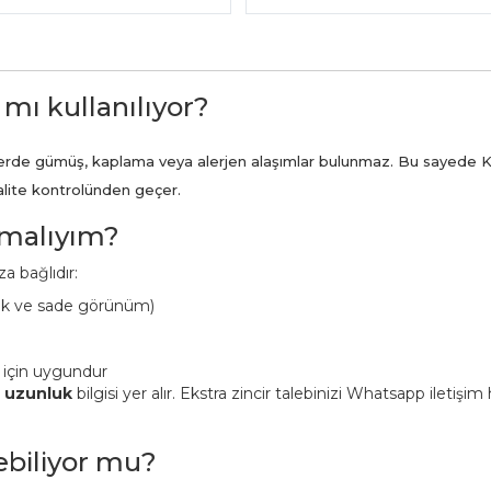
 mı kullanılıyor?
ünlerde gümüş, kaplama veya alerjen alaşımlar bulunmaz. Bu sayede K
kalite kontrolünden geçer.
pmalıyım?
a bağlıdır:
ük ve sade görünüm)
 için uygundur
n uzunluk
bilgisi yer alır. Ekstra zincir talebinizi Whatsapp iletişi
lebiliyor mu?