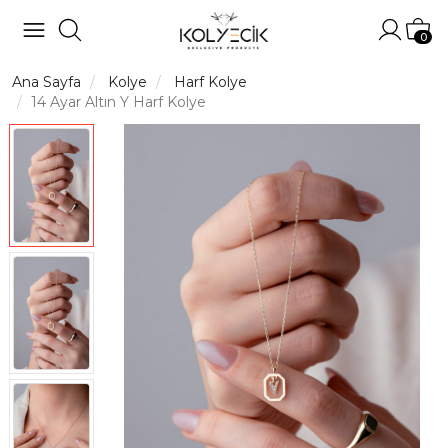
Hesabı
Sep
0
Ana Sayfa
Kolye
Harf Kolye
14 Ayar Altın Y Harf Kolye