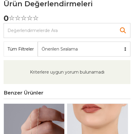
Ürün Değerlendirmeleri
0
☆
★
☆
★
☆
★
☆
★
☆
★
Tüm Filtreler
Önerilen Sıralama
Kriterlere uygun yorum bulunamadı
Benzer Ürünler