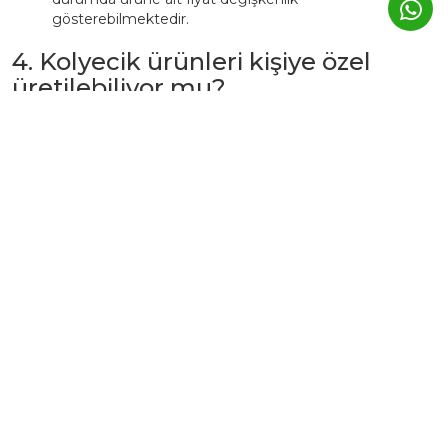
gösterebilmektedir.
4. Kolyecik ürünleri kişiye özel
üretilebiliyor mu?
Evet. Kolyecik’te birçok ürün,
isim, harf, sembol veya tarih
detaylarıyla kişiselleştirilebilir.
Bu tür ürünlerde üretim süresi genellikle
3–5 iş günü
uzar.
Kişiye özel ürünler, markanın atölyesinde siparişe özel
hazırlanır ve üretim sonrası iade edilemez.
5. Günlük kullanımda Kolyecik
altın ürünleri zarar görür mü?
Kolyecik ürünleri
günlük kullanıma uygundur
, ancak altın
yapısı gereği yumuşak bir metaldir.
Bu nedenle:
Parfüm, krem ve deterjan gibi kimyasallardan uzak
tutulmalıdır.
Spor, duş, havuz veya deniz öncesi çıkarılması önerilir.