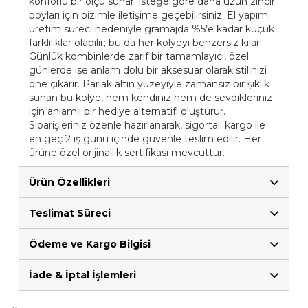
konforlu bir ölçü sunar; isteğe göre daha uzun zincir
boyları için bizimle iletişime geçebilirsiniz. El yapımı
üretim süreci nedeniyle gramajda %5’e kadar küçük
farklılıklar olabilir; bu da her kolyeyi benzersiz kılar.
Günlük kombinlerde zarif bir tamamlayıcı, özel
günlerde ise anlam dolu bir aksesuar olarak stilinizi
öne çıkarır. Parlak altın yüzeyiyle zamansız bir şıklık
sunan bu kolye, hem kendiniz hem de sevdikleriniz
için anlamlı bir hediye alternatifi oluşturur.
Siparişleriniz özenle hazırlanarak, sigortalı kargo ile
en geç 2 iş günü içinde güvenle teslim edilir. Her
ürüne özel orijinallik sertifikası mevcuttur.
Ürün Özellikleri
Teslimat Süreci
Ödeme ve Kargo Bilgisi
İade & İptal İşlemleri