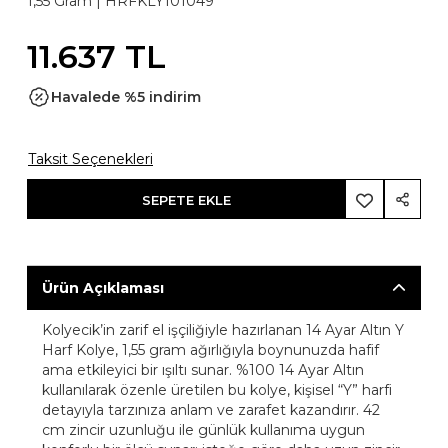
1,55 Gram |
HRFKLY101049
11.637 TL
Havalede %5 indirim
Taksit Seçenekleri
SEPETE EKLE
Ürün Açıklaması
Kolyecik’in zarif el işçiliğiyle hazırlanan 14 Ayar Altın Y
Harf Kolye, 1,55 gram ağırlığıyla boynunuzda hafif
ama etkileyici bir ışıltı sunar. %100 14 Ayar Altın
kullanılarak özenle üretilen bu kolye, kişisel “Y” harfi
detayıyla tarzınıza anlam ve zarafet kazandırır. 42
cm zincir uzunluğu ile günlük kullanıma uygun