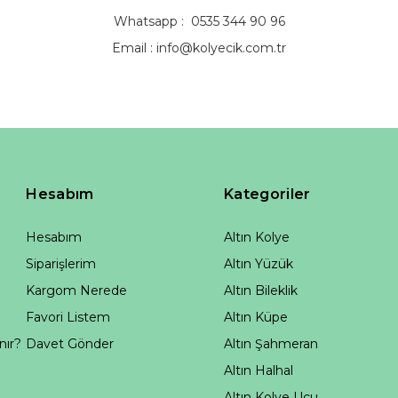
Whatsapp : 0535 344 90 96
Email :
info@kolyecik.com.tr
Hesabım
Kategoriler
Hesabım
Altın Kolye
Siparişlerim
Altın Yüzük
Kargom Nerede
Altın Bileklik
Favori Listem
Altın Küpe
nır?
Davet Gönder
Altın Şahmeran
Altın Halhal
Altın Kolye Ucu