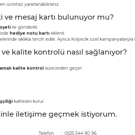
ücretsiz yararlanabilirsiniz.
ti ve mesaj kartı bulunuyor mu?
oşeti
ile gönderilir.
nizde
hediye notu kartı
eklenir.
inde sıklıkla tercih edilir. Ayrıca Kolyecik özel kampanyalarıyla bi
 ve kalite kontrolü nasıl sağlanıyor?
amalı kalite kontrol
sürecinden geçer:
şçiliği
kalitesini korur.
izinle iletişime geçmek istiyorum.
Telefon : 0535 344 90 96