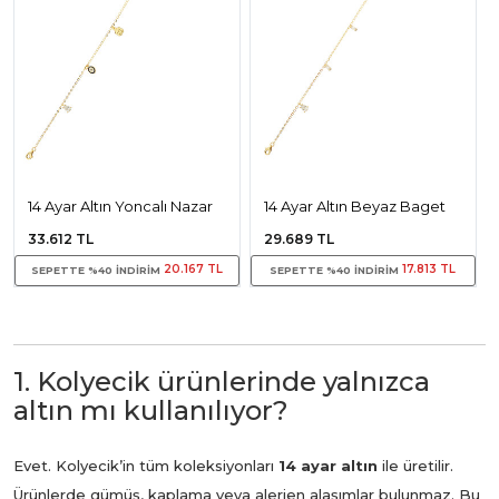
14 Ayar Altın Yoncalı Nazar
14 Ayar Altın Beyaz Baget
Boncuklu Halhal
Taşlı Halhal
33.612 TL
29.689 TL
20.167 TL
17.813 TL
SEPETTE %40 INDIRIM
SEPETTE %40 INDIRIM
1. Kolyecik ürünlerinde yalnızca
altın mı kullanılıyor?
Evet. Kolyecik’in tüm koleksiyonları
14 ayar altın
ile üretilir.
Ürünlerde gümüş, kaplama veya alerjen alaşımlar bulunmaz. Bu