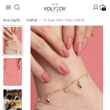
Hesabı
Sep
0
Ana Sayfa
Halhal
14 Ayar Altın Yıldız Halhal