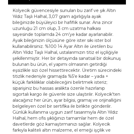
Kolyecik güvencesiyle sunulan bu zarif ve şık Altın
Yıldız Taşlı Halhal, 3,07 gram ağırlığıyla ayak
bileğinizde büyüleyici bir hafiflik sunar. Ana zincir
uzunluğu 21 cm olup, 3 cm uzatma halkası
sayesinde toplamda 24 cm’ye kadar ayarlanabilir.
Ayak bileğinizin ölçüsüne göre ister sıkı ister bol
kullanabilirsiniz. %100 14 Ayar Altın ile üretilen bu
Altın Yıldız Taşlı Halhal, ustalarımızın titiz el işçiliğiyle
şekillenmiştir. Her bir detayında sanatsal bir dokunuş
bulunan bu ürün, el yapımı olmasının getirdiği
eşsizlikle sizi özel hissettirecektir. Üretim sürecindeki
titizlik nedeniyle gramajda %5'e kadar – yada +
küçük farklılıklar olabileceğini belirtmek isteriz;
siparişiniz bu hassas aralıkta özenle hazırlanıp
sigortalı kargo ile güvenle size ulaştırılır. Kolyecik'ten
alacağınız her ürün, ayar bilgisi, gramaj ve orijinalliğini
belgeleyen özel bir sertifika ile birlikte gönderilir.
Günlük kullanıma uygun zarif tasarımıyla Altın Yıldız
Halhal, hem ofis şıklığınızı tamamlar hem de özel
davetlerde göz kamaştırmanızı sağlar. Kolyecik
farkıyla kaliteli altın malzeme, el emeği işçilik ve