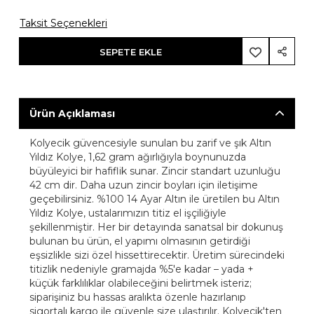
Taksit Seçenekleri
SEPETE EKLE
Ürün Açıklaması
Kolyecik güvencesiyle sunulan bu zarif ve şık Altın
Yıldız Kolye, 1,62 gram ağırlığıyla boynunuzda
büyüleyici bir hafiflik sunar. Zincir standart uzunluğu
42 cm dir. Daha uzun zincir boyları için iletişime
geçebilirsiniz. %100 14 Ayar Altın ile üretilen bu Altın
Yıldız Kolye, ustalarımızın titiz el işçiliğiyle
şekillenmiştir. Her bir detayında sanatsal bir dokunuş
bulunan bu ürün, el yapımı olmasının getirdiği
eşsizlikle sizi özel hissettirecektir. Üretim sürecindeki
titizlik nedeniyle gramajda %5'e kadar – yada +
küçük farklılıklar olabileceğini belirtmek isteriz;
siparişiniz bu hassas aralıkta özenle hazırlanıp
sigortalı kargo ile güvenle size ulaştırılır. Kolyecik'ten