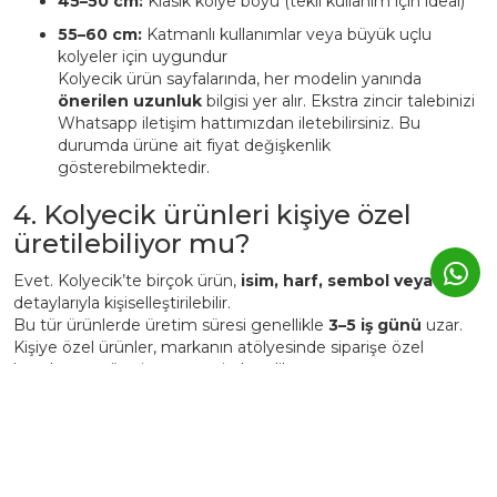
45–50 cm:
Klasik kolye boyu (tekli kullanım için ideal)
55–60 cm:
Katmanlı kullanımlar veya büyük uçlu
kolyeler için uygundur
Kolyecik ürün sayfalarında, her modelin yanında
önerilen uzunluk
bilgisi yer alır. Ekstra zincir talebinizi
Whatsapp iletişim hattımızdan iletebilirsiniz. Bu
durumda ürüne ait fiyat değişkenlik
gösterebilmektedir.
4. Kolyecik ürünleri kişiye özel
üretilebiliyor mu?
Evet. Kolyecik’te birçok ürün,
isim, harf, sembol veya tarih
detaylarıyla kişiselleştirilebilir.
Bu tür ürünlerde üretim süresi genellikle
3–5 iş günü
uzar.
Kişiye özel ürünler, markanın atölyesinde siparişe özel
hazırlanır ve üretim sonrası iade edilemez.
5. Günlük kullanımda Kolyecik
altın ürünleri zarar görür mü?
Kolyecik ürünleri
günlük kullanıma uygundur
, ancak altın