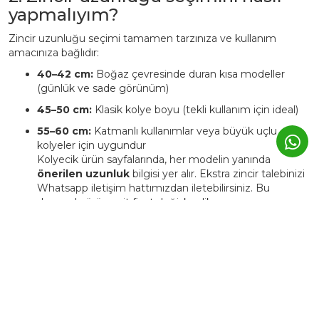
yapmalıyım?
Zincir uzunluğu seçimi tamamen tarzınıza ve kullanım
amacınıza bağlıdır:
40–42 cm:
Boğaz çevresinde duran kısa modeller
(günlük ve sade görünüm)
45–50 cm:
Klasik kolye boyu (tekli kullanım için ideal)
55–60 cm:
Katmanlı kullanımlar veya büyük uçlu
kolyeler için uygundur
Kolyecik ürün sayfalarında, her modelin yanında
önerilen uzunluk
bilgisi yer alır. Ekstra zincir talebinizi
Whatsapp iletişim hattımızdan iletebilirsiniz. Bu
durumda ürüne ait fiyat değişkenlik
gösterebilmektedir.
4. Kolyecik ürünleri kişiye özel
üretilebiliyor mu?
Evet. Kolyecik’te birçok ürün,
isim, harf, sembol veya tarih
detaylarıyla kişiselleştirilebilir.
Bu tür ürünlerde üretim süresi genellikle
3–5 iş günü
uzar.