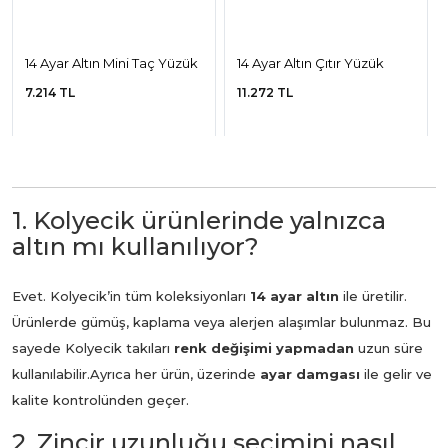
14 Ayar Altın Mini Taç Yüzük
14 Ayar Altın Çıtır Yüzük
7.214 TL
11.272 TL
1. Kolyecik ürünlerinde yalnızca
altın mı kullanılıyor?
Evet. Kolyecik’in tüm koleksiyonları
14 ayar altın
ile üretilir.
Ürünlerde gümüş, kaplama veya alerjen alaşımlar bulunmaz. Bu
sayede Kolyecik takıları
renk değişimi yapmadan
uzun süre
kullanılabilir.
Ayrıca her ürün, üzerinde
ayar damgası
ile gelir ve
kalite kontrolünden geçer.
2. Zincir uzunluğu seçimini nasıl