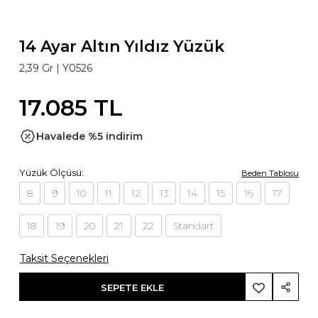
14 Ayar Altın Yıldız Yüzük
2,39 Gr |
Y0526
17.085 TL
Havalede %5 indirim
Yüzük Ölçüsü:
Beden Tablosu
8
9
10
11
12
13
14
15
16
17
18
19
20
21
22
Standart
Taksit Seçenekleri
SEPETE EKLE