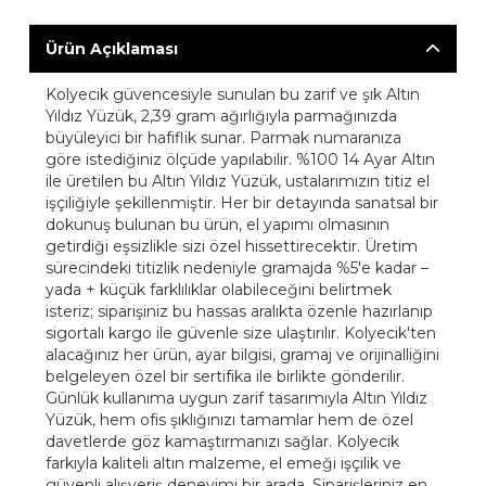
Ürün Açıklaması
Kolyecik güvencesiyle sunulan bu zarif ve şık Altın
Yıldız Yüzük, 2,39 gram ağırlığıyla parmağınızda
büyüleyici bir hafiflik sunar. Parmak numaranıza
göre istediğiniz ölçüde yapılabilir. %100 14 Ayar Altın
ile üretilen bu Altın Yıldız Yüzük, ustalarımızın titiz el
işçiliğiyle şekillenmiştir. Her bir detayında sanatsal bir
dokunuş bulunan bu ürün, el yapımı olmasının
getirdiği eşsizlikle sizi özel hissettirecektir. Üretim
sürecindeki titizlik nedeniyle gramajda %5'e kadar –
yada + küçük farklılıklar olabileceğini belirtmek
isteriz; siparişiniz bu hassas aralıkta özenle hazırlanıp
sigortalı kargo ile güvenle size ulaştırılır. Kolyecik'ten
alacağınız her ürün, ayar bilgisi, gramaj ve orijinalliğini
belgeleyen özel bir sertifika ile birlikte gönderilir.
Günlük kullanıma uygun zarif tasarımıyla Altın Yıldız
Yüzük, hem ofis şıklığınızı tamamlar hem de özel
davetlerde göz kamaştırmanızı sağlar. Kolyecik
farkıyla kaliteli altın malzeme, el emeği işçilik ve
güvenli alışveriş deneyimi bir arada. Siparişleriniz en