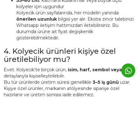
55–60 cm:
Katmanlı kullanımlar veya büyük uçlu
kolyeler için uygundur
Kolyecik ürün sayfalarında, her modelin yanında
önerilen uzunluk
bilgisi yer alır. Ekstra zincir talebinizi
Whatsapp iletişim hattımızdan iletebilirsiniz. Bu
durumda ürüne ait fiyat değişkenlik
gösterebilmektedir.
4. Kolyecik ürünleri kişiye özel
üretilebiliyor mu?
Evet. Kolyecik’te birçok ürün,
isim, harf, sembol veya tarih
detaylarıyla kişiselleştirilebilir.
Bu tür ürünlerde üretim süresi genellikle
3–5 iş günü
uzar.
Kişiye özel ürünler, markanın atölyesinde siparişe özel
hazırlanır ve üretim sonrası iade edilemez.
5. Günlük kullanımda Kolyecik
altın ürünleri zarar görür mü?
Kolyecik ürünleri
günlük kullanıma uygundur
, ancak altın
yapısı gereği yumuşak bir metaldir.
Bu nedenle: