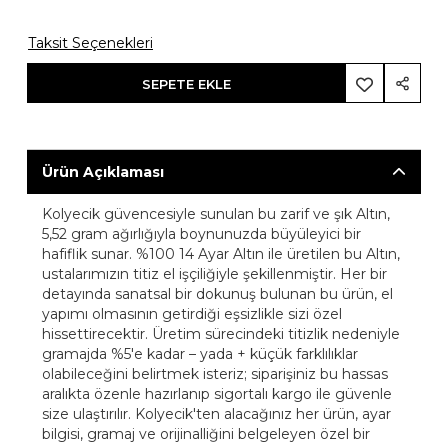
Taksit Seçenekleri
SEPETE EKLE
Ürün Açıklaması
Kolyecik güvencesiyle sunulan bu zarif ve şık Altın,
5,52 gram ağırlığıyla boynunuzda büyüleyici bir
hafiflik sunar. %100 14 Ayar Altın ile üretilen bu Altın,
ustalarımızın titiz el işçiliğiyle şekillenmiştir. Her bir
detayında sanatsal bir dokunuş bulunan bu ürün, el
yapımı olmasının getirdiği eşsizlikle sizi özel
hissettirecektir. Üretim sürecindeki titizlik nedeniyle
gramajda %5'e kadar – yada + küçük farklılıklar
olabileceğini belirtmek isteriz; siparişiniz bu hassas
aralıkta özenle hazırlanıp sigortalı kargo ile güvenle
size ulaştırılır. Kolyecik'ten alacağınız her ürün, ayar
bilgisi, gramaj ve orijinalliğini belgeleyen özel bir