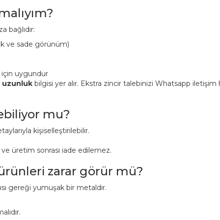
pmalıyım?
a bağlıdır:
ük ve sade görünüm)
 için uygundur
n uzunluk
bilgisi yer alır. Ekstra zincir talebinizi Whatsapp iletişi
lebiliyor mu?
aylarıyla kişiselleştirilebilir.
r ve üretim sonrası iade edilemez.
 ürünleri zarar görür mü?
pısı gereği yumuşak bir metaldir.
alıdır.