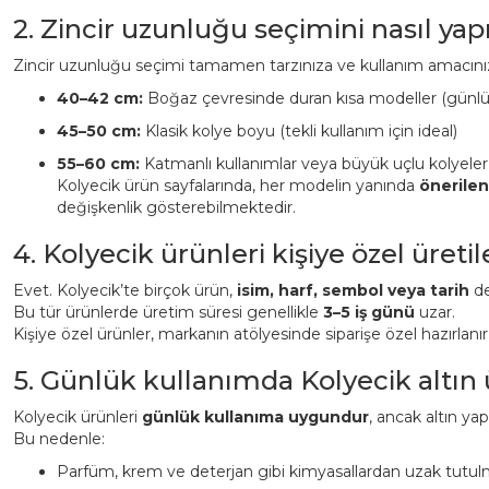
2. Zincir uzunluğu seçimini nasıl ya
Zincir uzunluğu seçimi tamamen tarzınıza ve kullanım amacınız
40–42 cm:
Boğaz çevresinde duran kısa modeller (günl
45–50 cm:
Klasik kolye boyu (tekli kullanım için ideal)
55–60 cm:
Katmanlı kullanımlar veya büyük uçlu kolyeler
Kolyecik ürün sayfalarında, her modelin yanında
önerile
değişkenlik gösterebilmektedir.
4. Kolyecik ürünleri kişiye özel üreti
Evet. Kolyecik’te birçok ürün,
isim, harf, sembol veya tarih
det
Bu tür ürünlerde üretim süresi genellikle
3–5 iş günü
uzar.
Kişiye özel ürünler, markanın atölyesinde siparişe özel hazırlanı
5. Günlük kullanımda Kolyecik altın
Kolyecik ürünleri
günlük kullanıma uygundur
, ancak altın ya
Bu nedenle:
Parfüm, krem ve deterjan gibi kimyasallardan uzak tutulm