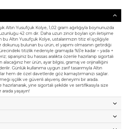
şık Altın Yusufçuk Kolye, 1,02 gram ağırlığıyla boynunuzda
t uzunluğu 42 cm dir. Daha uzun zincir boyları için iletişime
n bu Altın Yusufçuk Kolye, ustalarımızın titiz el işçiliğiyle
bir dokunuş bulunan bu ürün, el yapımı olmasının getirdiği
m sürecindeki titizlik nedeniyle gramajda %5'e kadar – yada +
riz; siparişiniz bu hassas aralıkta özenle hazırlanıp sigortalı
n alacağınız her ürün, ayar bilgisi, gramaj ve orijinalliğini
nderilir. Günlük kullanıma uygun zarif tasarımıyla Altın
mlar hem de özel davetlerde göz kamaştırmanızı sağlar.
emeği işçilik ve güvenli alışveriş deneyimi bir arada.
hazırlanarak, yine sigortalı şekilde ve sertifikasıyla size
ir arada yaşayın!