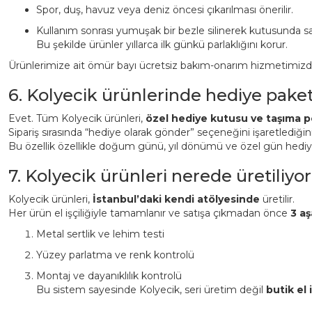
Spor, duş, havuz veya deniz öncesi çıkarılması önerilir.
Kullanım sonrası yumuşak bir bezle silinerek kutusunda sa
Bu şekilde ürünler yıllarca ilk günkü parlaklığını korur.
Ürünlerimize ait ömür bayı ücretsiz bakım-onarım hizmetimizden 
6. Kolyecik ürünlerinde hediye pake
Evet. Tüm Kolyecik ürünleri,
özel hediye kutusu ve taşıma p
Sipariş sırasında “hediye olarak gönder” seçeneğini işaretlediği
Bu özellik özellikle doğum günü, yıl dönümü ve özel gün hediyeler
7. Kolyecik ürünleri nerede üretiliyor
Kolyecik ürünleri,
İstanbul’daki kendi atölyesinde
üretilir.
Her ürün el işçiliğiyle tamamlanır ve satışa çıkmadan önce
3 aş
Metal sertlik ve lehim testi
Yüzey parlatma ve renk kontrolü
Montaj ve dayanıklılık kontrolü
Bu sistem sayesinde Kolyecik, seri üretim değil
butik el i