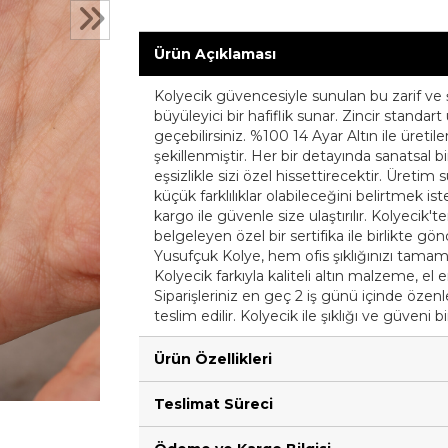
Ürün Açıklaması
Kolyecik güvencesiyle sunulan bu zarif ve 
büyüleyici bir hafiflik sunar. Zincir standar
geçebilirsiniz. %100 14 Ayar Altın ile üretile
şekillenmiştir. Her bir detayında sanatsal 
eşsizlikle sizi özel hissettirecektir. Üreti
küçük farklılıklar olabileceğini belirtmek iste
kargo ile güvenle size ulaştırılır. Kolyecik'te
belgeleyen özel bir sertifika ile birlikte gö
Yusufçuk Kolye, hem ofis şıklığınızı tama
Kolyecik farkıyla kaliteli altın malzeme, el 
Siparişleriniz en geç 2 iş günü içinde özenle 
teslim edilir. Kolyecik ile şıklığı ve güveni b
Ürün Özellikleri
Teslimat Süreci