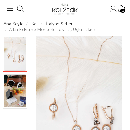
Hesabı
Sep
0
Ana Sayfa
Set
İtalyan Setler
Altın Eskitme Montürlü Tek Taş Üçlü Takım